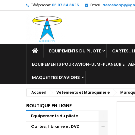
Téléphone:
06 07 34 36 15
Email:
aeroshoppy@gm
M
C
C
add_circle_outline
Vo
No
d'e
EQUIPEMENTS DU PILOTE
CARTES , L
EQUIPEMENTS POUR AVION-ULM-PLANEUR ET A
MAQUETTES D'AVIONS
Accueil
Vêtements et Maroquinerie
Maroqu
BOUTIQUE EN LIGNE
Equipements du pilote
Cartes , librairie et DVD