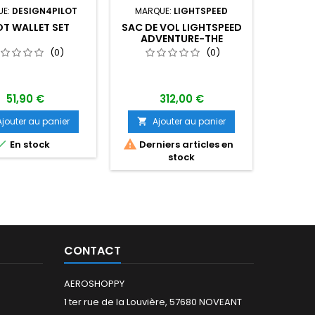
UE:
DESIGN4PILOT
MARQUE:
LIGHTSPEED
MARQU
OT WALLET SET
SAC DE VOL LIGHTSPEED
PILOT
ADVENTURE-THE
MARKHAM
(0)
(0)
51,90 €
312,00 €
Ajouter au panier
Ajouter au panier
A




En stock
Derniers articles en
stock
CONTACT
AEROSHOPPY
1 ter rue de la Louvière, 57680 NOVEANT