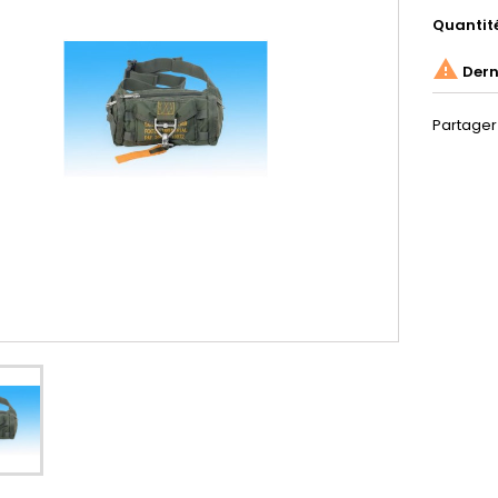
Quantit

Derni
Partager