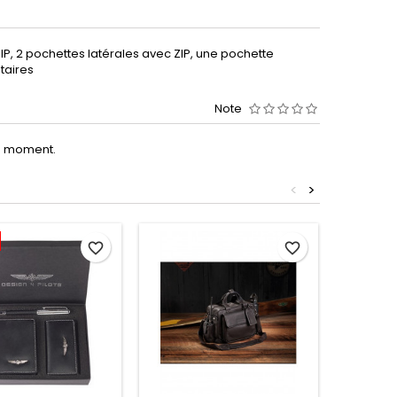
ZIP, 2 pochettes latérales avec ZIP, une pochette
taires
Note
le moment.
<
>
Promo !
favorite_border
favorite_border