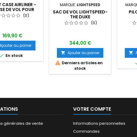
 CASE AIRLINER -
MARQUE:
LIGHTSPEED
MARQ
ISE DE VOL POUR
SAC DE VOL LIGHTSPEED-
PIL
LOTE DE LIGNE
(0)
THE DUKE
(0)
169,90 €
344,00 €
Ajouter au panier
Ajouter au panier



En stock

Derniers articles en
stock
ATIONS
VOTRE COMPTE
ns générales de vente
Informations personnelles
Commandes