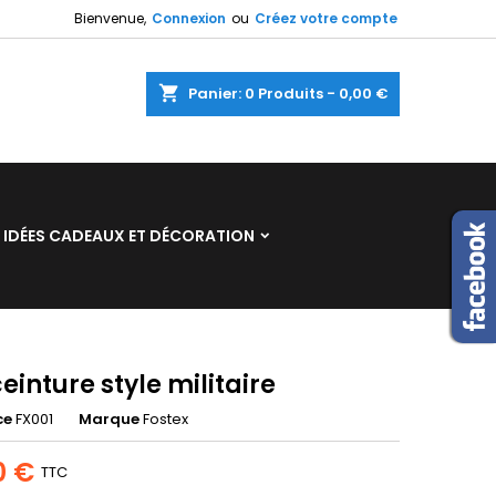
Bienvenue,
Connexion
ou
Créez votre compte
×
×
×
shopping_cart
Panier:
0
Produits - 0,00 €
n
IDÉES CADEAUX ET DÉCORATION
s
einture style militaire
ce
FX001
Marque
Fostex
0 €
TTC