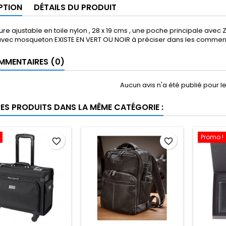
PTION
DÉTAILS DU PRODUIT
ure ajustable en toile nylon , 28 x 19 cms , une poche principale avec 
 avec mosqueton EXISTE EN VERT OU NOIR à préciser dans les commen
MENTAIRES (0)
Aucun avis n'a été publié pour 
RES PRODUITS DANS LA MÊME CATÉGORIE :
Promo !
favorite_border
favorite_border