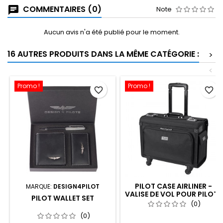
COMMENTAIRES (0)
Note
Aucun avis n'a été publié pour le moment.
16 AUTRES PRODUITS DANS LA MÊME CATÉGORIE :
>
<
Promo !
Promo !
favorite_border
favorite_border
PILOT CASE AIRLINER -
MARQUE:
DESIGN4PILOT
VALISE DE VOL POUR PILOTE
PILOT WALLET SET
DE LIGNE
(0)
(0)