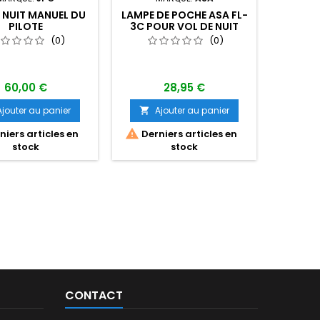
 NUIT MANUEL DU
LAMPE DE POCHE ASA FL-
IR PR
PILOTE
3C POUR VOL DE NUIT
(0)
(0)
60,00 €
28,95 €
Ajouter au panier
Ajouter au panier
A



iers articles en
Derniers articles en
stock
stock
CONTACT