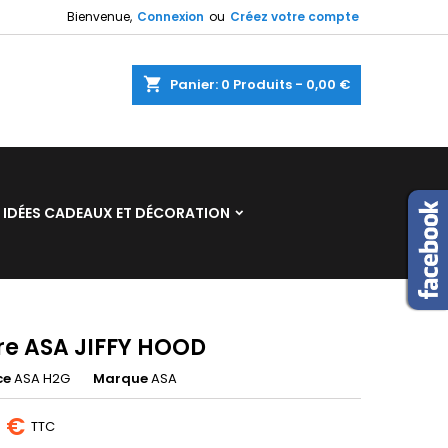
Bienvenue,
Connexion
ou
Créez votre compte
×
×
×
shopping_cart
Panier:
0
Produits - 0,00 €
n
IDÉES CADEAUX ET DÉCORATION
s
ère ASA JIFFY HOOD
ce
ASA H2G
Marque
ASA
5 €
TTC