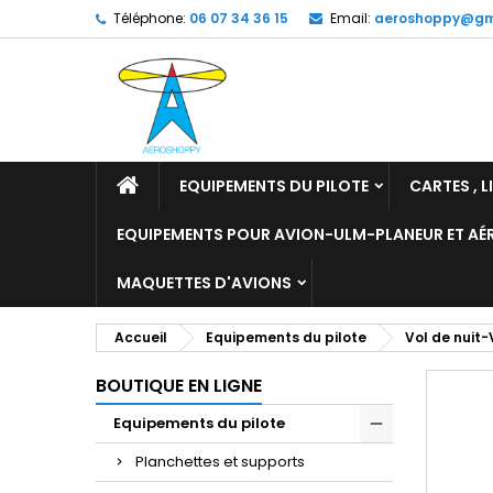
Téléphone:
06 07 34 36 15
Email:
aeroshoppy@gm
M
C
C
add_circle_outline
Vo
No
d'e
EQUIPEMENTS DU PILOTE
CARTES , L
EQUIPEMENTS POUR AVION-ULM-PLANEUR ET A
MAQUETTES D'AVIONS
Accueil
Equipements du pilote
Vol de nuit
BOUTIQUE EN LIGNE
Equipements du pilote
Planchettes et supports