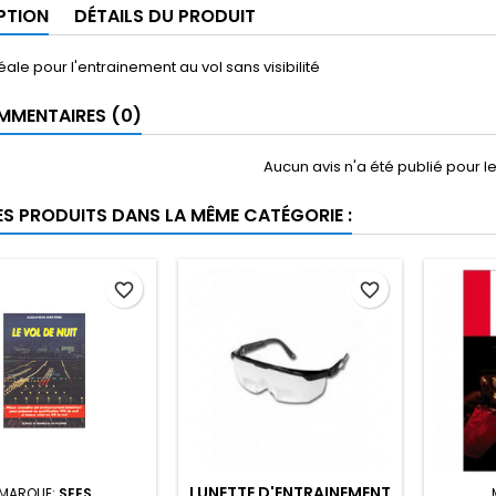
PTION
DÉTAILS DU PRODUIT
déale pour l'entrainement au vol sans visibilité
MENTAIRES (0)
Aucun avis n'a été publié pour 
ES PRODUITS DANS LA MÊME CATÉGORIE :
favorite_border
favorite_border
LUNETTE D'ENTRAINEMENT
MARQUE:
SEES