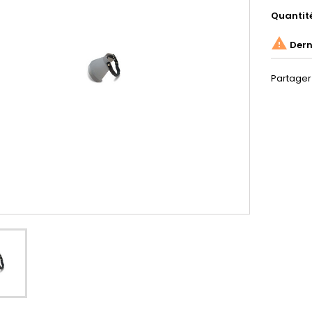
Quantit

Derni
Partager