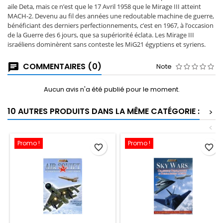
aile Deta, mais ce n’est que le 17 Avril 1958 que le Mirage III atteint
MACH-2. Devenu au fil des années une redoutable machine de guerre,
bénéficiant des derniers perfectionnements, c’est en 1967, à l’occasion
de la Guerre des 6 jours, que sa supériorité éclata. Les Mirage III
israéliens dominèrent sans conteste les MiG21 égyptiens et syriens.
COMMENTAIRES (0)
Note
Aucun avis n'a été publié pour le moment.
10 AUTRES PRODUITS DANS LA MÊME CATÉGORIE :
>
<
Promo !
Promo !
favorite_border
favorite_border