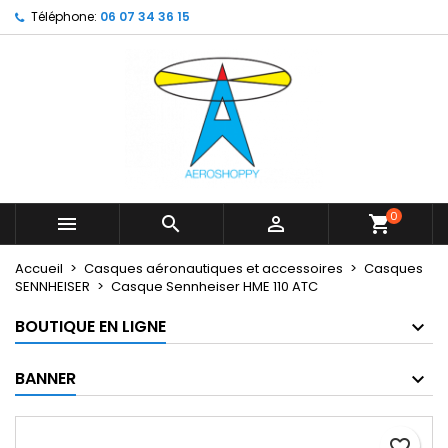
Téléphone:
06 07 34 36 15
×
×
×
My wishlists
Créer une liste d'envies
Connexion
Create new list
add_circle_outline
Vous devez être connecté pour ajouter des produits
Nom de la liste d'envies
à votre liste d'envies.
Annuler
Connexion
Annuler
Créer une liste d'envies
0



shopping_cart
Accueil
Casques aéronautiques et accessoires
Casques
SENNHEISER
Casque Sennheiser HME 110 ATC
BOUTIQUE EN LIGNE
BANNER
favorite_border