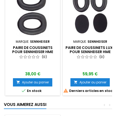
MARQUE:
SENNHEISER
MARQUE:
SENNHEISER
PAIRE DE COUSSINETS
PAIRE DE COUSSINETS LUXE
POUR SENNHEISER HME
POUR SENNHEISER HME
100/110
100/110 ET HMEC 460
(0)
(0)
38,00 €
59,95 €
Ajouter au panier
Ajouter au panier




En stock
Derniers articles en stock
VOUS AIMEREZ AUSSI
<
>