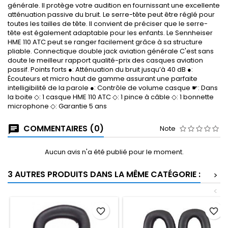
générale. Il protège votre audition en fournissant une excellente
atténuation passive du bruit. Le serre-tête peut être réglé pour
toutes les tailles de tête. Il convient de préciser que le serre-
tête est également adaptable pour les enfants. Le Sennheiser
HME 110 ATC peut se ranger facilement grâce à sa structure
pliable. Connectique double jack aviation générale C'est sans
doute le meilleur rapport qualité-prix des casques aviation
passif. Points forts ●: Atténuation du bruit jusqu’à 40 dB ●:
Écouteurs et micro haut de gamme assurant une parfaite
intelligibilité de la parole ●: Contrôle de volume casque ☛: Dans
la boite ◇: 1 casque HME 110 ATC ◇: 1 pince à câble ◇: 1 bonnette
microphone ◇: Garantie 5 ans
COMMENTAIRES (0)
Note
Aucun avis n'a été publié pour le moment.
3 AUTRES PRODUITS DANS LA MÊME CATÉGORIE :
>
<
favorite_border
favorite_border