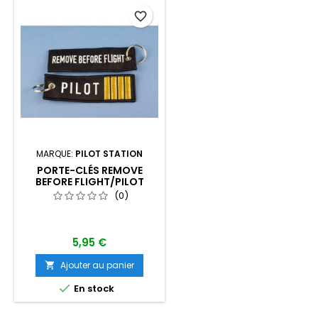
favorite_border
MARQUE:
PILOT STATION
PORTE-CLÉS REMOVE
BEFORE FLIGHT/PILOT
(0)
5,95 €
Ajouter au panier


En stock