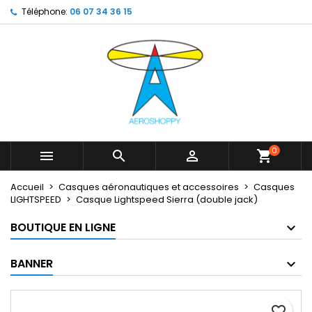
Téléphone:
06 07 34 36 15
×
×
×
My wishlists
Créer une liste d'envies
Connexion
Create new list
add_circle_outline
Vous devez être connecté pour ajouter des produits
Nom de la liste d'envies
à votre liste d'envies.
Annuler
Connexion
Annuler
Créer une liste d'envies
0



shopping_cart
Accueil
Casques aéronautiques et accessoires
Casques
LIGHTSPEED
Casque Lightspeed Sierra (double jack)
BOUTIQUE EN LIGNE
BANNER
favorite_border