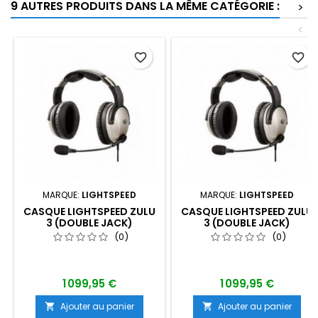
9 AUTRES PRODUITS DANS LA MÊME CATÉGORIE :
>
<
favorite_border
favorite_border
MARQUE:
LIGHTSPEED
MARQUE:
LIGHTSPEED
CASQUE LIGHTSPEED ZULU
CASQUE LIGHTSPEED ZULU
3 (DOUBLE JACK)
3 (DOUBLE JACK)
(0)
(0)
1 099,95 €
1 099,95 €
Ajouter au panier
Ajouter au panier

