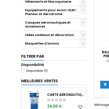
Vêtements et Maroquinerie
Equipements pour Avion-ULM-
Planeur et Aérodrome
Casques aéronautiques et
accessoires
Idées cadeaux et décoration
Maquettes d'avions
BAL
PE
FILTRER PAR
RE
(NOU
Disponibilité
Disponible
(1)
MEILLEURES VENTES

CARTE AERONAUTIQUE OACI SIA FRANCE NORD EST 2026 AU 1/500 000
Affichage 
24,00 €
favorite_border