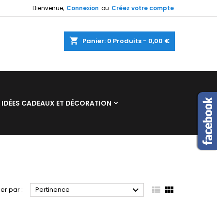
Bienvenue,
Connexion
ou
Créez votre compte
×
×
×
×
shopping_cart
Panier:
0
Produits - 0,00 €
)
n
IDÉES CADEAUX ET DÉCORATION
s



ier par :
Pertinence