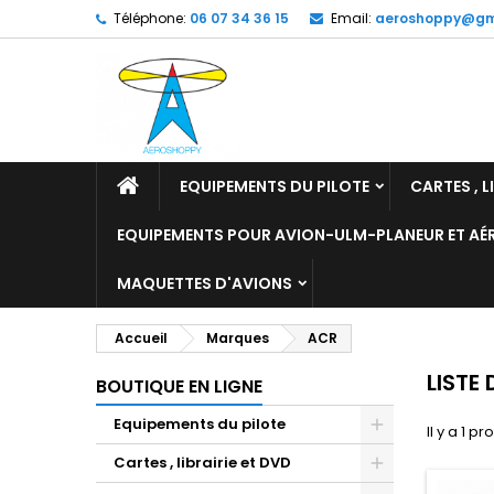
Téléphone:
06 07 34 36 15
Email:
aeroshoppy@gm
M
(
C
C
add_circle_outline
((
Vo
No
d'e
EQUIPEMENTS DU PILOTE
CARTES , L
EQUIPEMENTS POUR AVION-ULM-PLANEUR ET A
MAQUETTES D'AVIONS
Accueil
Marques
ACR
LISTE
BOUTIQUE EN LIGNE
Equipements du pilote
Il y a 1 pr
Cartes , librairie et DVD