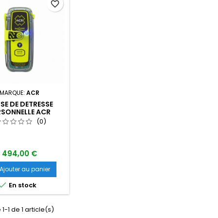
favorite_border
MARQUE:
ACR
ISE DE DETRESSE
RSONNELLE ACR
SQLINK 410 RLS
(0)
VELLE VERSION)
494,00 €
Ajouter au panier

En stock
1-1 de 1 article(s)