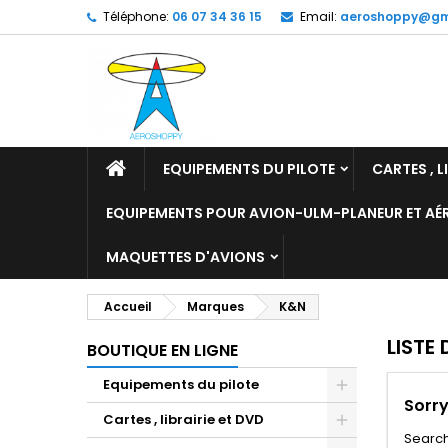
Téléphone:
06 07 34 36 15
Email:
aeroshoppy@gm
M
(
C
C
add_circle_outline
((
Vo
No
d'e
EQUIPEMENTS DU PILOTE
CARTES , L
EQUIPEMENTS POUR AVION-ULM-PLANEUR ET A
MAQUETTES D'AVIONS
Accueil
Marques
K&N
LISTE
BOUTIQUE EN LIGNE
Equipements du pilote
Sorry
Cartes , librairie et DVD
Search