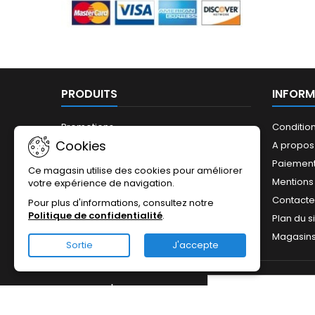
PRODUITS
INFORM
Promotions
Conditio
Cookies
Nouveaux produits
A propos
Meilleures ventes
Paiement
Ce magasin utilise des cookies pour améliorer
Mentions
votre expérience de navigation.
Contact
Pour plus d'informations, consultez notre
Politique de confidentialité
.
Plan du s
Magasin
Sortie
J'accepte
LETTRE D'INFORMATIONS