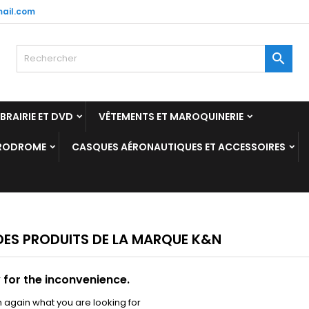
ail.com
y wishlists
(modalTitle))
réer une liste d'envies
onnexion

Create new list
confirmMessage))
us devez être connecté pour ajouter des produits à votre liste
m de la liste d'envies
nvies.
IBRAIRIE ET DVD
VÊTEMENTS ET MAROQUINERIE
((cancelText))
((modalDeleteText)
Annuler
Connexio
ÉRODROME
CASQUES AÉRONAUTIQUES ET ACCESSOIRES
Annuler
Créer une liste d'envie
 DES PRODUITS DE LA MARQUE K&N
 for the inconvenience.
 again what you are looking for