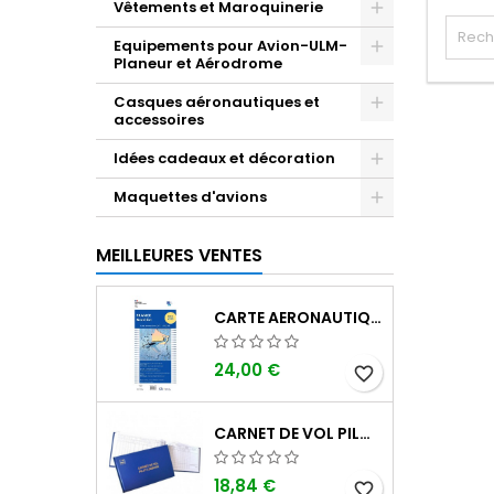
Vêtements et Maroquinerie
Equipements pour Avion-ULM-
Planeur et Aérodrome
Casques aéronautiques et
accessoires
Idées cadeaux et décoration
Maquettes d'avions
MEILLEURES VENTES
CARTE AERONAUTIQUE OACI SIA FRANCE NORD EST 2026 AU 1/500 000
24,00 €
favorite_border
CARNET DE VOL PILOTE EASA "AVIONS/HÉLICOPTÈRES" DGAC
18,84 €
favorite_border