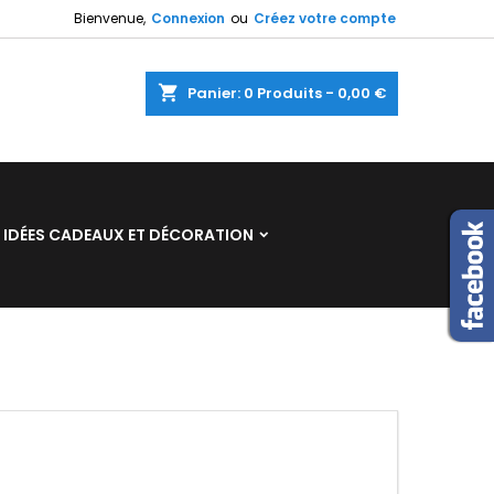
Bienvenue,
Connexion
ou
Créez votre compte
×
×
×
×
shopping_cart
Panier:
0
Produits - 0,00 €
)
n
IDÉES CADEAUX ET DÉCORATION
s