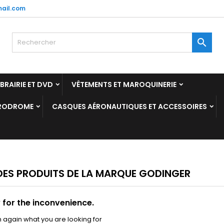
ail.com
y wishlists
(modalTitle))
réer une liste d'envies
onnexion

Create new list
confirmMessage))
us devez être connecté pour ajouter des produits à votre liste
m de la liste d'envies
nvies.
IBRAIRIE ET DVD
VÊTEMENTS ET MAROQUINERIE
((cancelText))
((modalDeleteText)
Annuler
Connexio
ÉRODROME
CASQUES AÉRONAUTIQUES ET ACCESSOIRES
Annuler
Créer une liste d'envie
 DES PRODUITS DE LA MARQUE GODINGER
 for the inconvenience.
 again what you are looking for