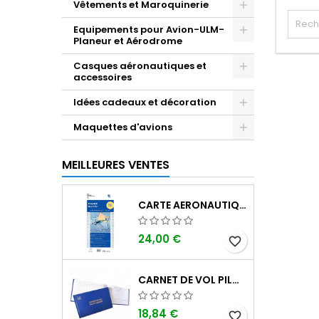
Vêtements et Maroquinerie
Equipements pour Avion-ULM-
Planeur et Aérodrome
Casques aéronautiques et
accessoires
Idées cadeaux et décoration
Maquettes d'avions
MEILLEURES VENTES
CARTE AERONAUTIQUE OACI SIA FRANCE NORD EST 2026 AU 1/500 000
24,00 €
favorite_border
CARNET DE VOL PILOTE EASA "AVIONS/HÉLICOPTÈRES" DGAC
18,84 €
favorite_border