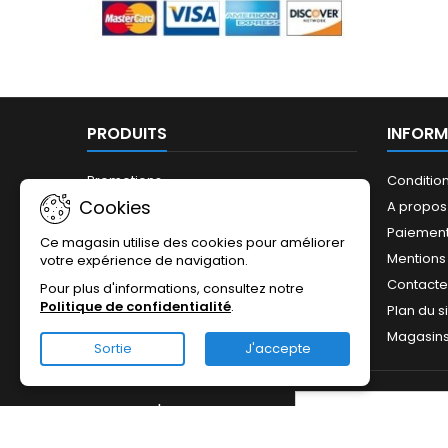
PRODUITS
INFORM
Promotions
Conditio
Cookies
Nouveaux produits
A propos
Meilleures ventes
Paiement
Ce magasin utilise des cookies pour améliorer
Mentions
votre expérience de navigation.
Contact
Pour plus d'informations, consultez notre
Politique de confidentialité
.
Plan du s
Magasin
Sortie
J'accepte
LETTRE D'INFORMATIONS