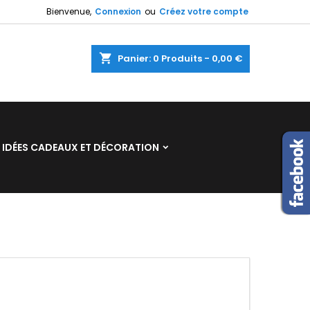
Bienvenue,
Connexion
ou
Créez votre compte
×
×
×
×
shopping_cart
Panier:
0
Produits - 0,00 €
)
n
IDÉES CADEAUX ET DÉCORATION
s