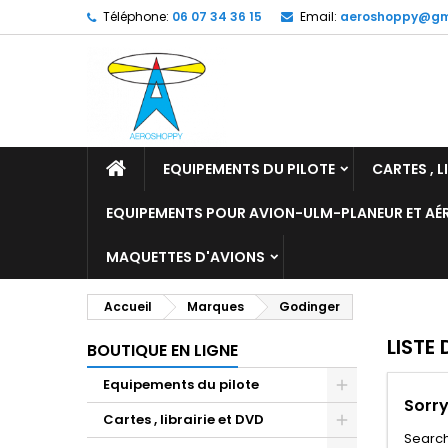
Téléphone:
06 07 34 36 15
Email:
aeroshoppy@gm
M
(
C
C
add_circle_outline
((
Vo
No
d'e
EQUIPEMENTS DU PILOTE
CARTES , L
EQUIPEMENTS POUR AVION-ULM-PLANEUR ET A
MAQUETTES D'AVIONS
Accueil
Marques
Godinger
LISTE
BOUTIQUE EN LIGNE
Equipements du pilote
Sorry
Cartes , librairie et DVD
Search