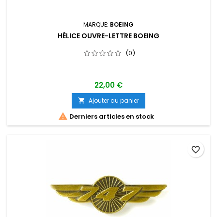
MARQUE:
BOEING
HÉLICE OUVRE-LETTRE BOEING
(0)
22,00 €
Ajouter au panier


Derniers articles en stock
favorite_border