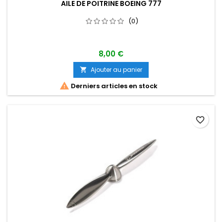
AILE DE POITRINE BOEING 777
(0)
8,00 €
Ajouter au panier


Derniers articles en stock
favorite_border