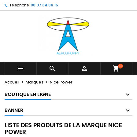
Téléphone:
06 07 34 36 15
×
×
×
×
My wishlists
((modalTitle))
Créer une liste d'envies
Connexion
Create new list
add_circle_outline
((confirmMessage))
Vous devez être connecté pour ajouter des produits
Nom de la liste d'envies
à votre liste d'envies.
((cancelText))
((modalDeleteText))
Annuler
Connexion
Annuler
Créer une liste d'envies
0



shopping_cart
Accueil
Marques
Nice Power
BOUTIQUE EN LIGNE
BANNER
LISTE DES PRODUITS DE LA MARQUE NICE
POWER