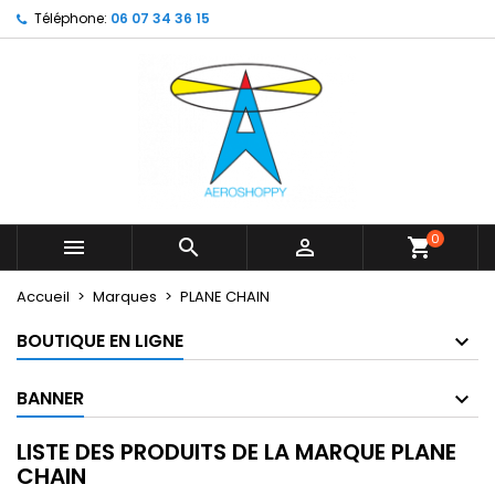
Téléphone:
06 07 34 36 15
×
×
×
×
My wishlists
((modalTitle))
Créer une liste d'envies
Connexion
Create new list
add_circle_outline
((confirmMessage))
Vous devez être connecté pour ajouter des produits
Nom de la liste d'envies
à votre liste d'envies.
((cancelText))
((modalDeleteText))
Annuler
Connexion
Annuler
Créer une liste d'envies
0



shopping_cart
Accueil
Marques
PLANE CHAIN
BOUTIQUE EN LIGNE
BANNER
LISTE DES PRODUITS DE LA MARQUE PLANE
CHAIN