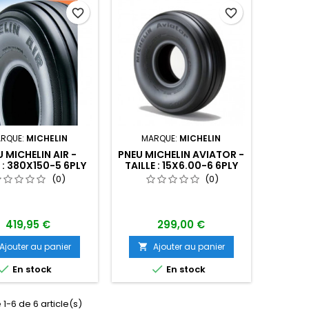
favorite_border
favorite_border
RQUE:
MICHELIN
MARQUE:
MICHELIN
 MICHELIN AIR -
PNEU MICHELIN AVIATOR -
 : 380X150-5 6PLY
TAILLE : 15X6.00-6 6PLY
(0)
(0)
419,95 €
299,00 €
Ajouter au panier
Ajouter au panier



En stock
En stock
 1-6 de 6 article(s)