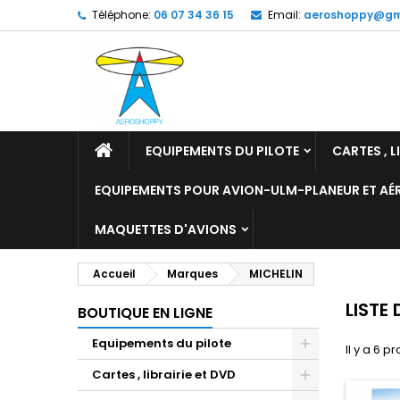
Téléphone:
06 07 34 36 15
Email:
aeroshoppy@gm
M
(
C
C
add_circle_outline
((
Vo
No
d'e
EQUIPEMENTS DU PILOTE
CARTES , L
EQUIPEMENTS POUR AVION-ULM-PLANEUR ET A
MAQUETTES D'AVIONS
Accueil
Marques
MICHELIN
LISTE
BOUTIQUE EN LIGNE
Equipements du pilote
Il y a 6 pr
Cartes , librairie et DVD