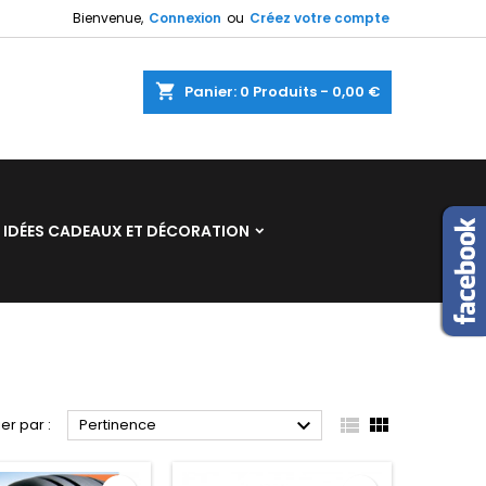
Bienvenue,
Connexion
ou
Créez votre compte
×
×
×
×
shopping_cart
Panier:
0
Produits - 0,00 €
)
n
IDÉES CADEAUX ET DÉCORATION
s



ier par :
Pertinence