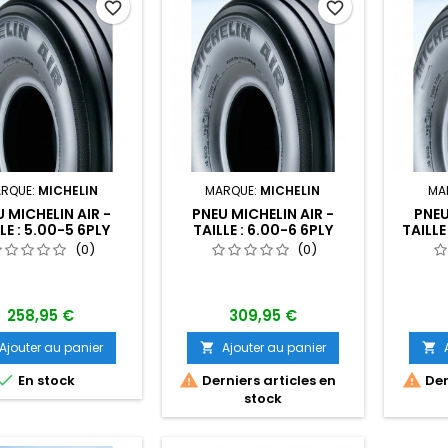
favorite_border
favorite_border
RQUE:
MICHELIN
MARQUE:
MICHELIN
MA
 MICHELIN AIR -
PNEU MICHELIN AIR -
PNEU
LE : 5.00-5 6PLY
TAILLE : 6.00-6 6PLY
TAILLE
(0)
(0)
258,95 €
309,95 €
Ajouter au panier
Ajouter au panier





En stock
Derniers articles en
Der
stock