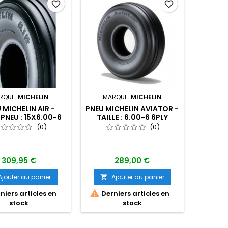
favorite_border
favorite_border
RQUE:
MICHELIN
MARQUE:
MICHELIN
 MICHELIN AIR -
PNEU MICHELIN AVIATOR -
 PNEU : 15X6.00-6
TAILLE : 6.00-6 6PLY
6PLY
(0)
(0)
309,95 €
289,00 €
Ajouter au panier
Ajouter au panier


niers articles en
Derniers articles en
stock
stock