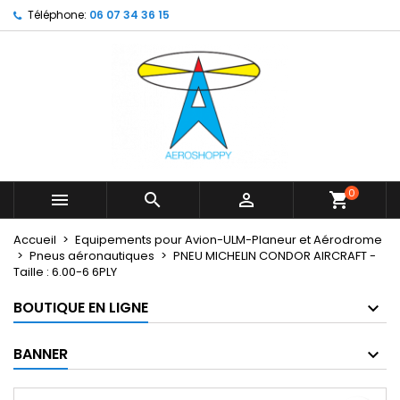
Téléphone:
06 07 34 36 15
×
×
×
My wishlists
Créer une liste d'envies
Connexion
Create new list
add_circle_outline
Vous devez être connecté pour ajouter des produits
Nom de la liste d'envies
à votre liste d'envies.
Annuler
Connexion
Annuler
Créer une liste d'envies
0



shopping_cart
Accueil
Equipements pour Avion-ULM-Planeur et Aérodrome
Pneus aéronautiques
PNEU MICHELIN CONDOR AIRCRAFT -
Taille : 6.00-6 6PLY
BOUTIQUE EN LIGNE
BANNER