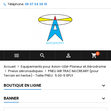
Téléphone:
06 07 34 36 15
×
×
×
My wishlists
Créer une liste d'envies
Connexion
Create new list
add_circle_outline
Vous devez être connecté pour ajouter des produits
Nom de la liste d'envies
à votre liste d'envies.
Annuler
Connexion
Annuler
Créer une liste d'envies
0



shopping_cart
Accueil
Equipements pour Avion-ULM-Planeur et Aérodrome
Pneus aéronautiques
PNEU AIR TRAC McCREARY (pour
Terrain en herbe) - Taille PNEU : 5.00-5 6PLY
BOUTIQUE EN LIGNE
BANNER