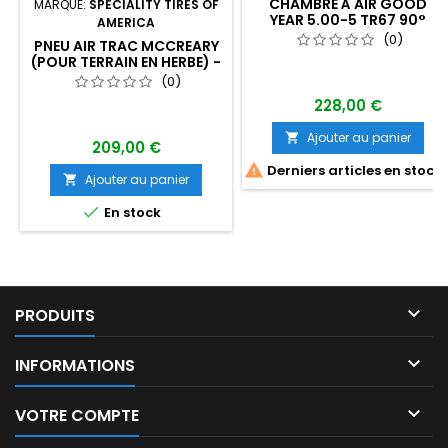
CHAMBRE À AIR GOOD
MARQUE:
SPECIALITY TIRES OF
YEAR 5.00-5 TR67 90°
AMERICA
(COUDÉE)
(0)
PNEU AIR TRAC MCCREARY
(POUR TERRAIN EN HERBE) -
TAILLE PNEU : 6.00-6 8PLY
(0)
228,00 €
Ajouter au panier

209,00 €

Derniers articles en stock
Ajouter au panier


En stock

PRODUITS

INFORMATIONS

VOTRE COMPTE