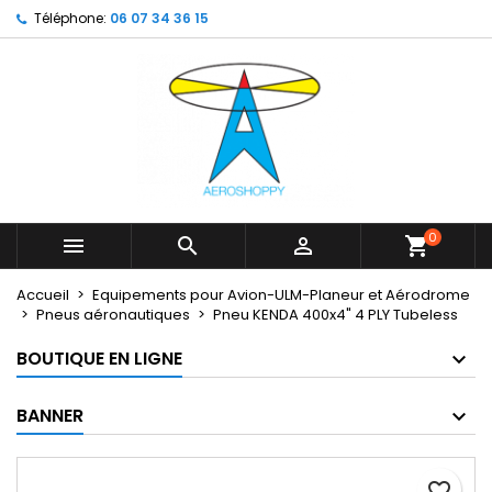
Téléphone:
06 07 34 36 15
×
×
×
My wishlists
Créer une liste d'envies
Connexion
Create new list
add_circle_outline
Vous devez être connecté pour ajouter des produits
Nom de la liste d'envies
à votre liste d'envies.
Annuler
Connexion
Annuler
Créer une liste d'envies
0



shopping_cart
Accueil
Equipements pour Avion-ULM-Planeur et Aérodrome
Pneus aéronautiques
Pneu KENDA 400x4" 4 PLY Tubeless
BOUTIQUE EN LIGNE
BANNER
favorite_border