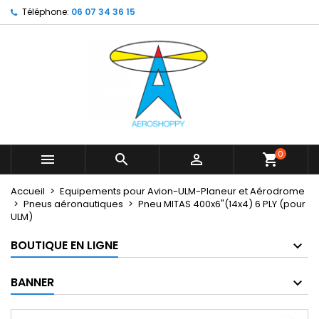
Téléphone:
06 07 34 36 15
×
×
×
My wishlists
Créer une liste d'envies
Connexion
Create new list
add_circle_outline
Vous devez être connecté pour ajouter des produits
Nom de la liste d'envies
à votre liste d'envies.
Annuler
Connexion
Annuler
Créer une liste d'envies
0



shopping_cart
Accueil
Equipements pour Avion-ULM-Planeur et Aérodrome
Pneus aéronautiques
Pneu MITAS 400x6"(14x4) 6 PLY (pour
ULM)
BOUTIQUE EN LIGNE
BANNER