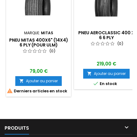
PNEU AEROCLASSIC 400 X
MARQUE:
MITAS
6 6 PLY
PNEU MITAS 400X6" (14X4)
(0)
6 PLY (POUR ULM)
(0)
219,00 €
79,00 €
Ajouter au panier

Ajouter au panier


En stock

Derniers articles en stock

PRODUITS