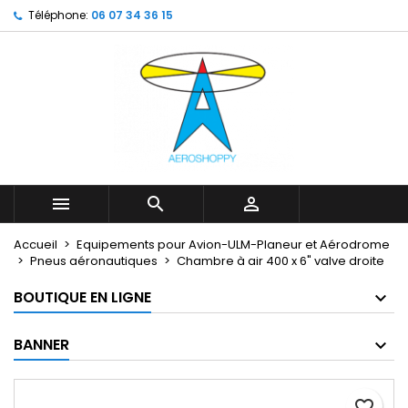
Téléphone:
06 07 34 36 15
My wishlists
Créer une liste d'envies
Connexion
Create new list
add_circle_outline
Vous devez être connecté pour ajouter des produits à votr
Nom de la liste d'envies
d'envies.
Annuler
Annuler
Créer une lis



Accueil
Equipements pour Avion-ULM-Planeur et Aérodrome
Pneus aéronautiques
Chambre à air 400 x 6" valve droite
BOUTIQUE EN LIGNE
BANNER
favorite_border