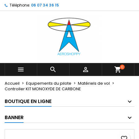
Téléphone:
06 07 34 36 15
×
×
×
My wishlists
Créer une liste d'envies
Connexion
Create new list
add_circle_outline
Vous devez être connecté pour ajouter des produits
Nom de la liste d'envies
à votre liste d'envies.
Annuler
Connexion
Annuler
Créer une liste d'envies
0



shopping_cart
Accueil
Equipements du pilote
Matériels de vol
Controller KIT MONOXYDE DE CARBONE
BOUTIQUE EN LIGNE
BANNER
favorite_border