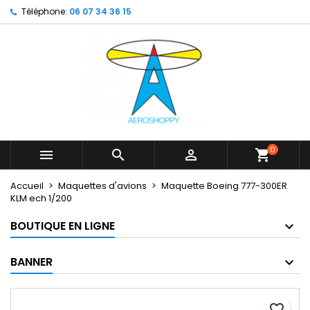
Téléphone:
06 07 34 36 15
×
×
×
My wishlists
Créer une liste d'envies
Connexion
Create new list
add_circle_outline
Vous devez être connecté pour ajouter des produits
Nom de la liste d'envies
à votre liste d'envies.
Annuler
Connexion
Annuler
Créer une liste d'envies
0



shopping_cart
Accueil
Maquettes d'avions
Maquette Boeing 777-300ER
KLM ech 1/200
BOUTIQUE EN LIGNE
BANNER
favorite_border