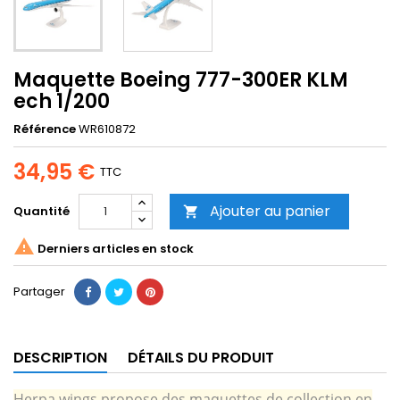
Maquette Boeing 777-300ER KLM
ech 1/200
Référence
WR610872
34,95 €
TTC
Ajouter au panier
Quantité


Derniers articles en stock
Partager
DESCRIPTION
DÉTAILS DU PRODUIT
Herpa wings propose des maquettes de collection en