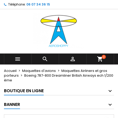
Téléphone:
06 07 34 36 15
×
×
×
My wishlists
Créer une liste d'envies
Connexion
Create new list
add_circle_outline
Vous devez être connecté pour ajouter des produits
Nom de la liste d'envies
à votre liste d'envies.
Annuler
Connexion
Annuler
Créer une liste d'envies
0



shopping_cart
Accueil
Maquettes d'avions
Maquettes Airliners et gros
porteurs
Boeing 787-800 Dreamliner British Airways ech 1/200
ème
BOUTIQUE EN LIGNE
BANNER