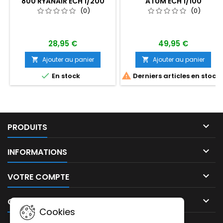
800 RYANAIR ECH 1/200
ATUM ECH 1/100
(0)
(0)
28,95 €
49,95 €
Ajouter au panier
Ajouter au panier




En stock
Derniers articles en stock

PRODUITS

INFORMATIONS

VOTRE COMPTE

CONTACT
Cookies