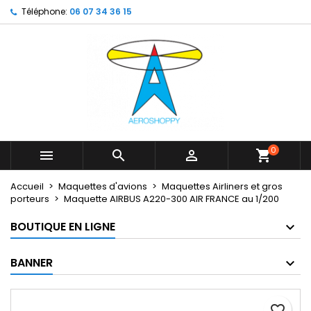
Téléphone:
06 07 34 36 15
×
×
×
My wishlists
Créer une liste d'envies
Connexion
Create new list
add_circle_outline
Vous devez être connecté pour ajouter des produits
Nom de la liste d'envies
à votre liste d'envies.
Annuler
Connexion
Annuler
Créer une liste d'envies
0



shopping_cart
Accueil
Maquettes d'avions
Maquettes Airliners et gros
porteurs
Maquette AIRBUS A220-300 AIR FRANCE au 1/200
BOUTIQUE EN LIGNE
BANNER
favorite_border