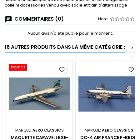
colle ni accessoires vendu avec socle et train d'atterrissage
COMMENTAIRES (0)
Note
Aucun avis n'a été publié pour le moment.
16 AUTRES PRODUITS DANS LA MÊME CATÉGORIE :
>
<
Promo !
favorite_border
favorite_border
MARQUE:
AERO CLASSICS
MARQUE:
AERO CLASSICS
MAQUETTE CARAVELLE SE-
DC-4 AIR FRANCE F-BBDD