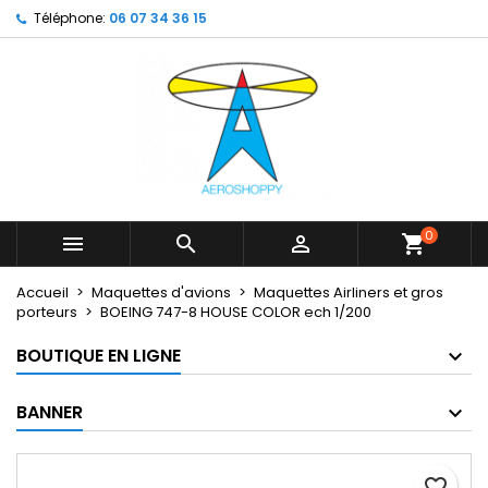
Téléphone:
06 07 34 36 15
×
×
×
My wishlists
Créer une liste d'envies
Connexion
Create new list
add_circle_outline
Vous devez être connecté pour ajouter des produits
Nom de la liste d'envies
à votre liste d'envies.
Annuler
Connexion
Annuler
Créer une liste d'envies
0



shopping_cart
Accueil
Maquettes d'avions
Maquettes Airliners et gros
porteurs
BOEING 747-8 HOUSE COLOR ech 1/200
BOUTIQUE EN LIGNE
BANNER
favorite_border