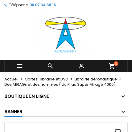
Téléphone:
06 07 34 36 15
×
×
×
My wishlists
Créer une liste d'envies
Connexion
Create new list
add_circle_outline
Vous devez être connecté pour ajouter des produits
Nom de la liste d'envies
à votre liste d'envies.
Annuler
Connexion
Annuler
Créer une liste d'envies
0



shopping_cart
Accueil
Cartes , librairie et DVD
Librairie aéronautique
Des MIRAGE et des hommes ( du F1 au Super Mirage 4000)
BOUTIQUE EN LIGNE
BANNER
favorite_border