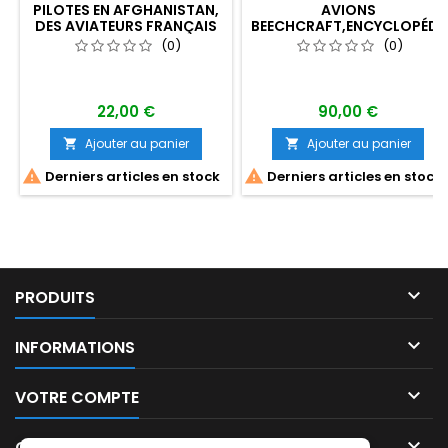
PILOTES EN AFGHANISTAN,
AVIONS
DES AVIATEURS FRANÇAIS
BEECHCRAFT,ENCYCLOPÉDI
AU COMBAT..
PRATIQUE
(0)
(0)
22,00 €
90,00 €
Ajouter au panier
Ajouter au panier




Derniers articles en stock
Derniers articles en stock

PRODUITS

INFORMATIONS

VOTRE COMPTE

CONTACT