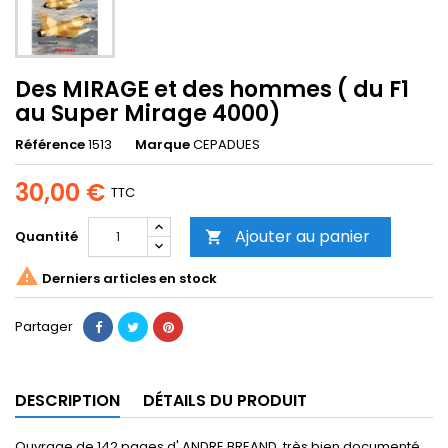
Des MIRAGE et des hommes ( du F1
au Super Mirage 4000)
Référence
1513
Marque
CEPADUES
30,00 €
TTC
Ajouter au panier
Quantité


Derniers articles en stock
Partager
DESCRIPTION
DÉTAILS DU PRODUIT
Ouvrage de 142 pages d' ANDRE BREAND, très bien documenté