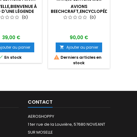
D'
LLE,BIENVENUE À
AVIONS
LIANC
 D'UNE LÉGENDE
BEECHCRAFT,ENCYCLOPÉDIE
CHASSE
PRATIQUE
(0)
(0)
39,00 €
90,00 €
A

Ajouter au panier
Ajouter au panier



En stock
Derniers articles en
stock
CONTACT
AEROSHOPPY
1 ter rue de la Louvière, 57680 NOVEANT
SUR MOSELLE