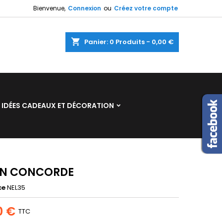
Bienvenue,
Connexion
ou
Créez votre compte
×
×
×
shopping_cart
Panier:
0
Produits - 0,00 €
n
IDÉES CADEAUX ET DÉCORATION
s
ON CONCORDE
ce
NEL35
0 €
TTC