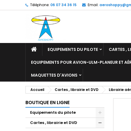
Téléphone:
06 07 34 36 15
Email:
aeroshoppy@gm
M
C
C
add_circle_outline
Vo
No
d'e
EQUIPEMENTS DU PILOTE
CARTES , L
EQUIPEMENTS POUR AVION-ULM-PLANEUR ET A
MAQUETTES D'AVIONS
Accueil
Cartes , librairie et DVD
Librairie a
BOUTIQUE EN LIGNE
Equipements du pilote
Cartes , librairie et DVD