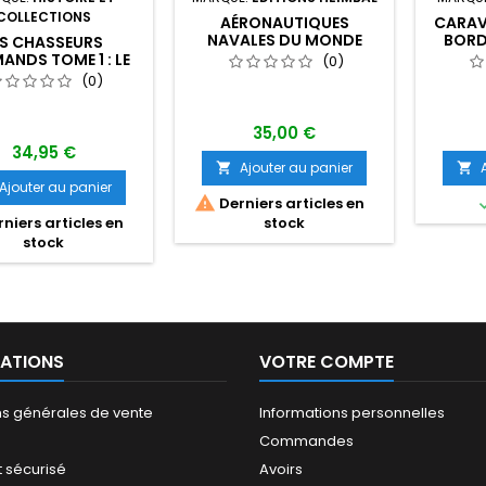
COLLECTIONS
AÉRONAUTIQUES
CARAVE
NAVALES DU MONDE
BORD
ES CHASSEURS
DEPUIS 1945
ANDS TOME 1 : LE
(0)
RSCHMITT BF 109
(0)
35,00 €
34,95 €
Ajouter au panier


Ajouter au panier

Derniers articles en
niers articles en
stock
stock
ATIONS
VOTRE COMPTE
ns générales de vente
Informations personnelles
Commandes
 sécurisé
Avoirs