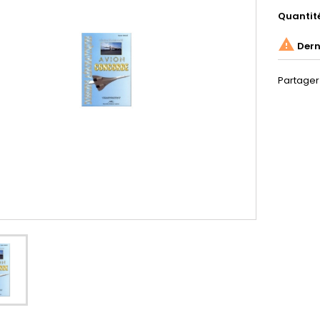
Quantit

Derni
Partager