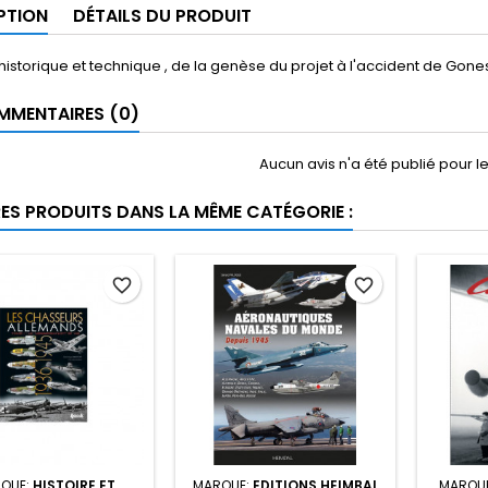
PTION
DÉTAILS DU PRODUIT
istorique et technique , de la genèse du projet à l'accident de Goness
MENTAIRES (0)
Aucun avis n'a été publié pour 
RES PRODUITS DANS LA MÊME CATÉGORIE :
favorite_border
favorite_border
QUE:
HISTOIRE ET
MARQUE:
EDITIONS HEIMBAL
MARQU