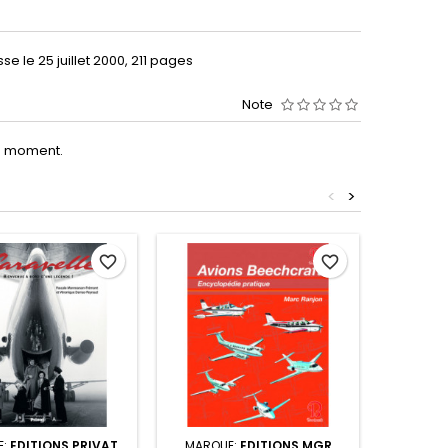
e le 25 juillet 2000, 211 pages
Note
le moment.
<
>
favorite_border
favorite_border
FREE F
E:
EDITIONS PRIVAT
MARQUE:
EDITIONS MGR