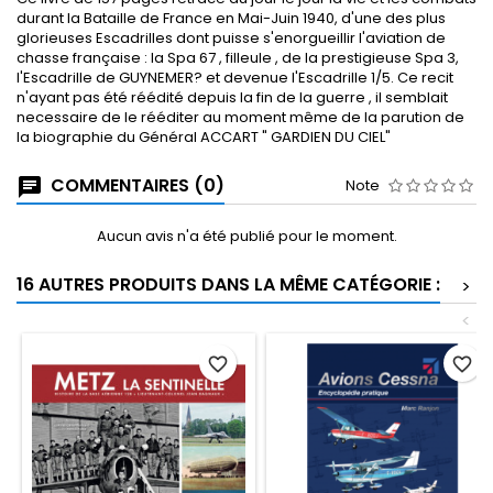
durant la Bataille de France en Mai-Juin 1940, d'une des plus
glorieuses Escadrilles dont puisse s'enorgueillir l'aviation de
chasse française : la Spa 67 , filleule , de la prestigieuse Spa 3,
l'Escadrille de GUYNEMER? et devenue l'Escadrille 1/5. Ce recit
n'ayant pas été réédité depuis la fin de la guerre , il semblait
necessaire de le rééditer au moment même de la parution de
la biographie du Général ACCART " GARDIEN DU CIEL"
COMMENTAIRES (0)
Note
Aucun avis n'a été publié pour le moment.
16 AUTRES PRODUITS DANS LA MÊME CATÉGORIE :
>
<
favorite_border
favorite_border