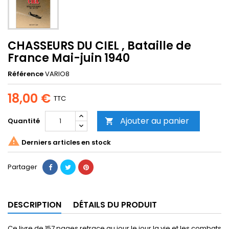
CHASSEURS DU CIEL , Bataille de
France Mai-juin 1940
Référence
VARIO8
18,00 €
TTC
Ajouter au panier
Quantité


Derniers articles en stock
Partager
DESCRIPTION
DÉTAILS DU PRODUIT
Ce livre de 157 pages retrace au jour le jour la vie et les combats