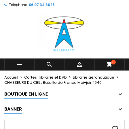
Téléphone:
06 07 34 36 15
×
×
×
My wishlists
Créer une liste d'envies
Connexion
Create new list
add_circle_outline
Vous devez être connecté pour ajouter des produits
Nom de la liste d'envies
à votre liste d'envies.
Annuler
Connexion
Annuler
Créer une liste d'envies
0



shopping_cart
Accueil
Cartes , librairie et DVD
Librairie aéronautique
CHASSEURS DU CIEL , Bataille de France Mai-juin 1940
BOUTIQUE EN LIGNE
BANNER
favorite_border