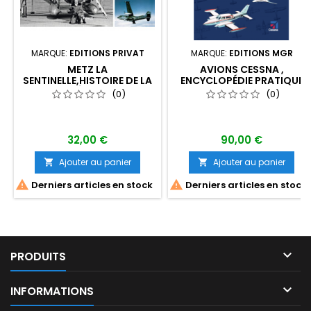
MARQUE:
EDITIONS PRIVAT
MARQUE:
EDITIONS MGR
METZ LA
AVIONS CESSNA ,
SENTINELLE,HISTOIRE DE LA
ENCYCLOPÉDIE PRATIQUE
BASE AÉRIENNE 128
(0)
(0)
32,00 €
90,00 €
Ajouter au panier
Ajouter au panier




Derniers articles en stock
Derniers articles en stock

PRODUITS

INFORMATIONS