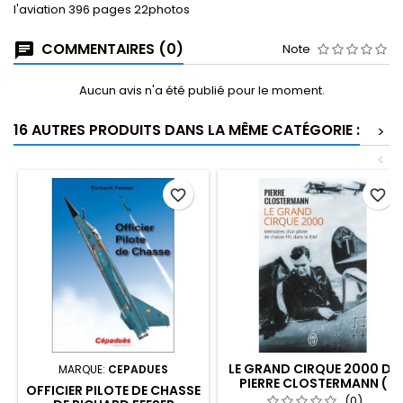
l'aviation 396 pages 22photos
COMMENTAIRES (0)
Note
Aucun avis n'a été publié pour le moment.
16 AUTRES PRODUITS DANS LA MÊME CATÉGORIE :
>
<
favorite_border
favorite_border
LE GRAND CIRQUE 2000 DE
MARQUE:
CEPADUES
PIERRE CLOSTERMANN (
OFFICIER PILOTE DE CHASSE
VERSION POCHE)
(0)