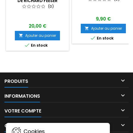
DE RICHARD FEESER
(0)
9,90 €
20,00 €
Ajouter au panier

Ajouter au panier


En stock

En stock

PRODUITS

INFORMATIONS

VOTRE COMPTE

CONTACT
Cookies