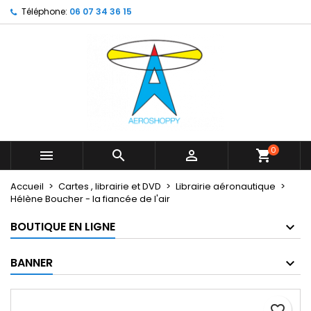
Téléphone:
06 07 34 36 15
×
×
×
My wishlists
Créer une liste d'envies
Connexion
Create new list
add_circle_outline
Vous devez être connecté pour ajouter des produits
Nom de la liste d'envies
à votre liste d'envies.
Annuler
Connexion
Annuler
Créer une liste d'envies
0



shopping_cart
Accueil
Cartes , librairie et DVD
Librairie aéronautique
Hélène Boucher - la fiancée de l'air
BOUTIQUE EN LIGNE
BANNER
favorite_border