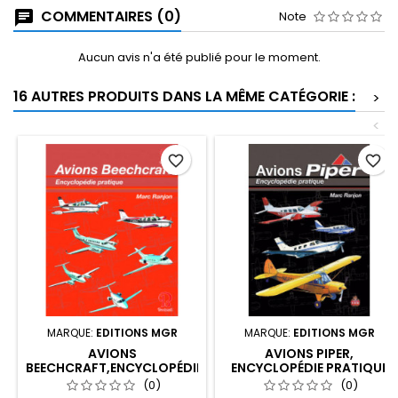
COMMENTAIRES (0)
Note
Aucun avis n'a été publié pour le moment.
16 AUTRES PRODUITS DANS LA MÊME CATÉGORIE :
>
<
favorite_border
favorite_border
MARQUE:
EDITIONS MGR
MARQUE:
EDITIONS MGR
AVIONS
AVIONS PIPER,
BEECHCRAFT,ENCYCLOPÉDIE
ENCYCLOPÉDIE PRATIQUE
PRATIQUE
(0)
(0)