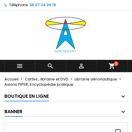
Téléphone:
06 07 34 36 15
×
×
×
My wishlists
Créer une liste d'envies
Connexion
Create new list
add_circle_outline
Vous devez être connecté pour ajouter des produits
Nom de la liste d'envies
à votre liste d'envies.
Annuler
Connexion
Annuler
Créer une liste d'envies
0



shopping_cart
Accueil
Cartes , librairie et DVD
Librairie aéronautique
Avions PIPER, Encyclopédie pratique
BOUTIQUE EN LIGNE
BANNER
favorite_border