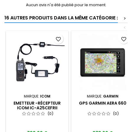
Aucun avis n'a été publié pour le moment.
16 AUTRES PRODUITS DANS LA MÊME CATÉGORIE :
>
<
favorite_border
favorite_border
MARQUE:
ICOM
MARQUE:
GARMIN
EMETTEUR -RÉCEPTEUR
GPS GARMIN AERA 660
ICOM IC-A25CEFRII
(0)
(0)