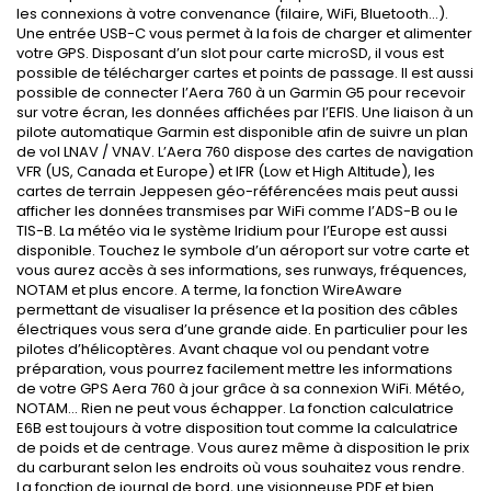
les connexions à votre convenance (filaire, WiFi, Bluetooth…).
Une entrée USB-C vous permet à la fois de charger et alimenter
votre GPS. Disposant d’un slot pour carte microSD, il vous est
possible de télécharger cartes et points de passage. Il est aussi
possible de connecter l’Aera 760 à un Garmin G5 pour recevoir
sur votre écran, les données affichées par l’EFIS. Une liaison à un
pilote automatique Garmin est disponible afin de suivre un plan
de vol LNAV / VNAV. L’Aera 760 dispose des cartes de navigation
VFR (US, Canada et Europe) et IFR (Low et High Altitude), les
cartes de terrain Jeppesen géo-référencées mais peut aussi
afficher les données transmises par WiFi comme l’ADS-B ou le
TIS-B. La météo via le système Iridium pour l’Europe est aussi
disponible. Touchez le symbole d’un aéroport sur votre carte et
vous aurez accès à ses informations, ses runways, fréquences,
NOTAM et plus encore. A terme, la fonction WireAware
permettant de visualiser la présence et la position des câbles
électriques vous sera d’une grande aide. En particulier pour les
pilotes d’hélicoptères. Avant chaque vol ou pendant votre
préparation, vous pourrez facilement mettre les informations
de votre GPS Aera 760 à jour grâce à sa connexion WiFi. Météo,
NOTAM… Rien ne peut vous échapper. La fonction calculatrice
E6B est toujours à votre disposition tout comme la calculatrice
de poids et de centrage. Vous aurez même à disposition le prix
du carburant selon les endroits où vous souhaitez vous rendre.
La fonction de journal de bord, une visionneuse PDF et bien