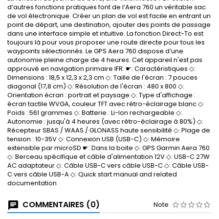
d’autres fonctions pratiques font de l’Aera 760 un véritable sac
de vol électronique. Créer un plan de vol est facile en entrant un
point de départ, une destination, ajouter des points de passage
dans une interface simple et intuitive. La fonction Direct-To est
toujours là pour vous proposer une route directe pour tous les
waypoints sélectionnés. Le GPS Aera 760 dispose d’une
autonomie pleine charge de 4 heures. Cet appareil n'est pas
approuvé en navigation primaire IFR. ☛: Caractéristiques ◇:
Dimensions : 18,5 x 12,3 x 2,3 cm ◇: Taille de l'écran : 7 pouces
diagonal (17,8 cm) ◇: Résolution de l'écran : 480 x 800 ◇:
Orientation écran : portrait et paysage ◇: Type d'affichage :
écran tactile WVGA, couleur TFT avec rétro-éclairage blanc ◇:
Poids : 561 grammes ◇: Batterie : Li-Ion rechargeable ◇:
Autonomie : jusqu'à 4 heures (avec rétro-éclairage à 80%) ◇:
Récepteur SBAS / WAAS / GLONASS haute sensibilité ◇: Plage de
tension : 10-35V ◇: Connexion USB (USB-C) ◇: Mémoire
extensible par microSD ☛: Dans la boite ◇: GPS Garmin Aera 760
◇: Berceau spécifique et câble d'alimentation 12V ◇: USB-C 27W
AC adaptateur ◇: Câble USB-C vers câble USB-C ◇: Câble USB-
C vers câble USB-A ◇: Quick start manual and related
documentation
COMMENTAIRES (0)
Note