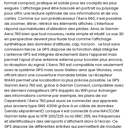
format compact, pratique et solide pour les cockpits les plus
exiguës. L’affichage peut être basculé en portrait ou paysage
pour offrir une lecture optimale de vos informations et de vos
cartes. Comme sur son prédécesseur l'Aera 660, il est possible
de zoomer, étirer, rétrécir les éléments affichés. L’interface
répond aux habitudes d’utilisation des pilotes. Ainsi, le Garmin
Aera 760 bien que tout nouveau, reste simple et intuitif. La vue 3D
en perspective devient plus fluide tout comme l’affichage
synthétique des données d’altitude, cap, horizon… Le tout sans
connexion tierce. Le GPS dispose de la fonction déjà intégrée.
L’antenne GPS est intégrée directement dans l’appareil mais
permet l’ajout d’une antenne externe pour booster plus encore,
la réception du signal. L’Aera 760 est compatible non seulement
avec le système GPS mais aussi Galileo ainsi que Glonass, vous
offrant alors une couverture mondiale totale. Le récepteur
WAAS permet une localisation la plus précise possible. Le GPS
Garmin Aera 760 est, grâce à Garmin Connect, compatible avec
les derniers navigateurs GPS équipés du WiFi pour échanger
des informations comme par exemple, les plans de vol.
Cependant, l’Aera 760 peut aussi se connecter aux appareils
plus anciens type GNS 430W grâce à un câble de données
(vendu séparément). Lorsque il est connecté à une NAV/COM
Garmin telle que la GTR 200/225 ou la GNC 255, les fréquences
et identificateurs des aéroports s’affichent alors à l’écran. Ce
GPS dispose de différentes entrées qui permettent de moduler