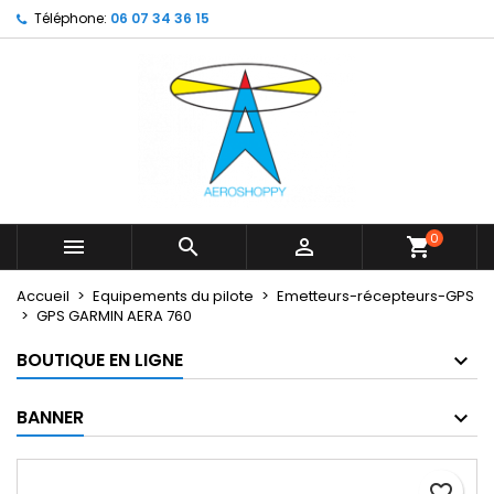
Téléphone:
06 07 34 36 15
×
×
×
My wishlists
Créer une liste d'envies
Connexion
Create new list
add_circle_outline
Vous devez être connecté pour ajouter des produits
Nom de la liste d'envies
à votre liste d'envies.
Annuler
Connexion
Annuler
Créer une liste d'envies
0



shopping_cart
Accueil
Equipements du pilote
Emetteurs-récepteurs-GPS
GPS GARMIN AERA 760
BOUTIQUE EN LIGNE
BANNER
favorite_border