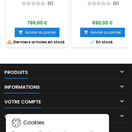
FONCTIONS NAVIGATION
(0)
(0)
ET BLUETOOTH
799,00 €
690,00 €
Ajouter au panier
Ajouter au panier




Derniers articles en stock
En stock

PRODUITS

INFORMATIONS

VOTRE COMPTE

CONTACT
Cookies
LETTRE D'INFORMATIONS