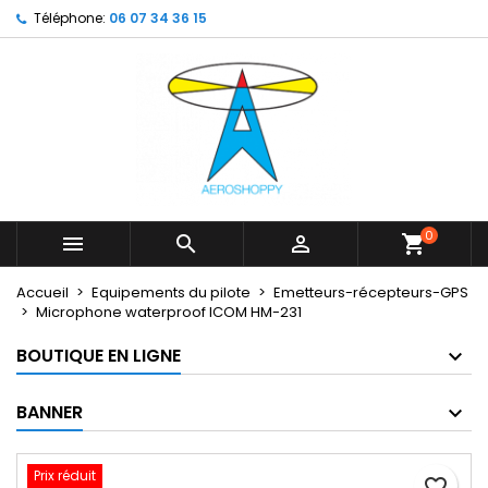
Téléphone:
06 07 34 36 15
×
×
×
My wishlists
Créer une liste d'envies
Connexion
Create new list
add_circle_outline
Vous devez être connecté pour ajouter des produits
Nom de la liste d'envies
à votre liste d'envies.
Annuler
Connexion
Annuler
Créer une liste d'envies
0



shopping_cart
Accueil
Equipements du pilote
Emetteurs-récepteurs-GPS
Microphone waterproof ICOM HM-231
BOUTIQUE EN LIGNE
BANNER
Prix réduit
favorite_border