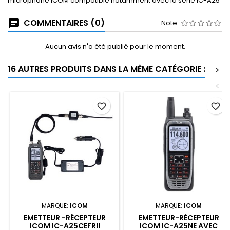
microphone ICOM compatible notamment avec la série IC-A25
COMMENTAIRES (0)
Note
Aucun avis n'a été publié pour le moment.
16 AUTRES PRODUITS DANS LA MÊME CATÉGORIE :
>
<
favorite_border
favorite_border
MARQUE:
ICOM
MARQUE:
ICOM
EMETTEUR -RÉCEPTEUR
EMETTEUR-RÉCEPTEUR
ICOM IC-A25CEFRII
ICOM IC-A25NE AVEC