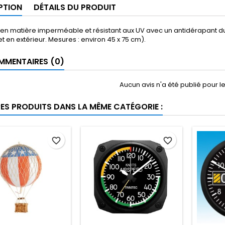
PTION
DÉTAILS DU PRODUIT
en matière imperméable et résistant aux UV avec un antidérapant dura
 et en extérieur. Mesures : environ 45 x 75 cm).
MENTAIRES (0)
Aucun avis n'a été publié pour 
RES PRODUITS DANS LA MÊME CATÉGORIE :
favorite_border
favorite_border