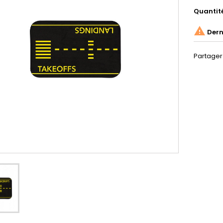
Quantit

Derni
Partager