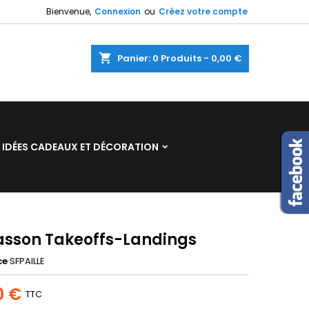
Bienvenue,
Connexion
ou
Créez votre compte
×
×
×
shopping_cart
Panier:
0
Produits - 0,00 €
n
IDÉES CADEAUX ET DÉCORATION
s
lasson Takeoffs-Landings
ce
SFPAILLE
0 €
TTC