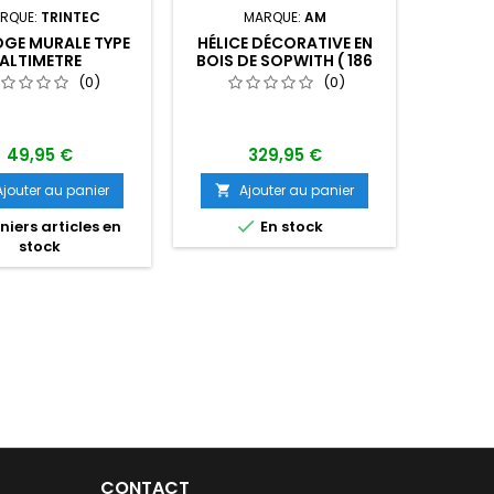
RQUE:
TRINTEC
MARQUE:
AM
MAR
C
GE MURALE TYPE
HÉLICE DÉCORATIVE EN
ALTIMETRE
BOIS DE SOPWITH ( 186
D
CMS)
(0)
(0)
49,95 €
329,95 €
Ajouter au panier
Ajouter au panier

A


iers articles en
En stock

stock
Dern
CONTACT