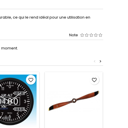
ble, ce qui le rend idéal pour une utilisation en
Note
le moment.
<
>
favorite_border
favorite_border