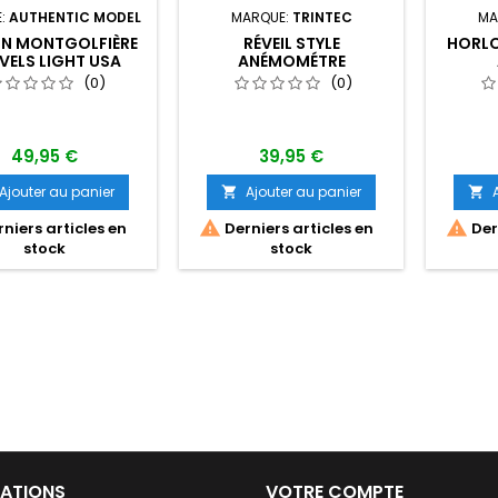
E:
AUTHENTIC MODEL
MARQUE:
TRINTEC
MA
ON MONTGOLFIÈRE
RÉVEIL STYLE
HORLO
VELS LIGHT USA
ANÉMOMÉTRE
(0)
(0)
49,95 €
39,95 €
Ajouter au panier
Ajouter au panier




niers articles en
Derniers articles en
Dern
stock
stock
ATIONS
VOTRE COMPTE