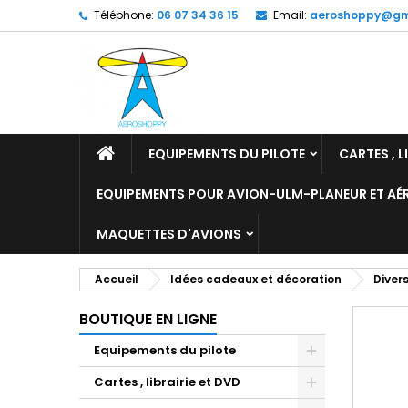
Téléphone:
06 07 34 36 15
Email:
aeroshoppy@gm
M
C
C
add_circle_outline
Vo
No
d'e
EQUIPEMENTS DU PILOTE
CARTES , L
EQUIPEMENTS POUR AVION-ULM-PLANEUR ET A
MAQUETTES D'AVIONS
Accueil
Idées cadeaux et décoration
Diver
BOUTIQUE EN LIGNE
Equipements du pilote
Cartes , librairie et DVD