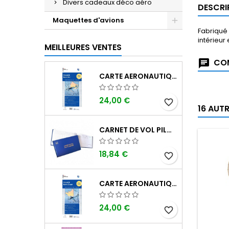
Divers cadeaux déco aéro
DESCRI
Maquettes d'avions
Fabriqué 
intérieur
MEILLEURES VENTES
COM
CARTE AERONAUTIQUE OACI SIA FRANCE NORD EST 2026 AU 1/500 000
24,00 €
favorite_border
16 AUT
CARNET DE VOL PILOTE EASA "AVIONS/HÉLICOPTÈRES" DGAC
18,84 €
favorite_border
CARTE AERONAUTIQUE OACI SIA FRANCE NORD OUEST 2026 AU 1/500 000
24,00 €
favorite_border