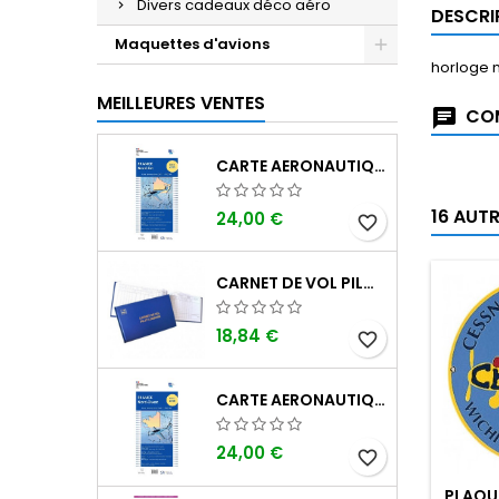
Divers cadeaux déco aéro
DESCRI
Maquettes d'avions
horloge m
MEILLEURES VENTES
COM
CARTE AERONAUTIQUE OACI SIA FRANCE NORD EST 2026 AU 1/500 000
16 AUT
24,00 €
favorite_border
CARNET DE VOL PILOTE EASA "AVIONS/HÉLICOPTÈRES" DGAC
18,84 €
favorite_border
CARTE AERONAUTIQUE OACI SIA FRANCE NORD OUEST 2026 AU 1/500 000
24,00 €
favorite_border
PLAQUE