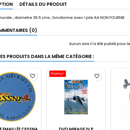
PTION
DÉTAILS DU PRODUIT
urale , diametre 35.5 cms , fonctionne avec 1 pile AA NON FOURNIE
MENTAIRES (0)
Aucun avis n'a été publié pour 
RES PRODUITS DANS LA MÊME CATÉGORIE :
Promo !
favorite_border
favorite_border
 EMAILLÉE CESSNA
DVD MIRAGE IV P