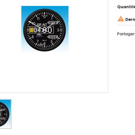
Quantit

Derni
Partager