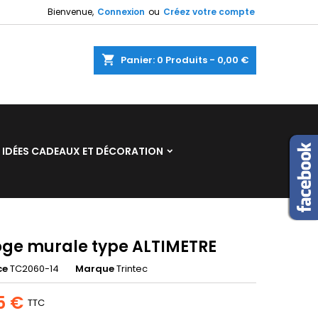
Bienvenue,
Connexion
ou
Créez votre compte
×
×
×
shopping_cart
Panier:
0
Produits - 0,00 €
n
IDÉES CADEAUX ET DÉCORATION
s
oge murale type ALTIMETRE
ce
TC2060-14
Marque
Trintec
5 €
TTC