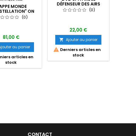
DÉFENSEUR DES AIRS
APPE MONDE
BALLO
(0)
STELLATION" ON
ROY
 OF THE WORLD
(0)
22,00 €
81,00 €
Ajouter au panier

Ajouter au panier
A


Derniers articles en
stock
iers articles en
stock
CONTACT