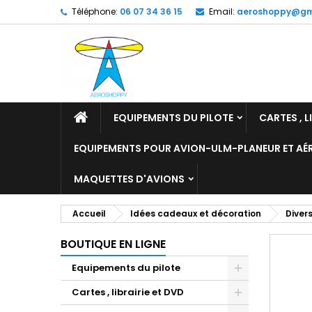
Téléphone:
06 07 34 36 15
Email:
aeroshoppy@gm
M
C
C
add_circle_outline
Vo
No
d'e
EQUIPEMENTS DU PILOTE
CARTES , L
EQUIPEMENTS POUR AVION-ULM-PLANEUR ET A
MAQUETTES D'AVIONS
Accueil
Idées cadeaux et décoration
Diver
BOUTIQUE EN LIGNE
Equipements du pilote
Cartes , librairie et DVD