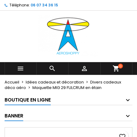
Téléphone:
06 07 34 36 15
×
×
×
My wishlists
Créer une liste d'envies
Connexion
Create new list
add_circle_outline
Vous devez être connecté pour ajouter des produits
Nom de la liste d'envies
à votre liste d'envies.
Annuler
Connexion
Annuler
Créer une liste d'envies
0



shopping_cart
Accueil
Idées cadeaux et décoration
Divers cadeaux
déco aéro
Maquette MIG 29 FULCRUM en étain
BOUTIQUE EN LIGNE
BANNER
favorite_border