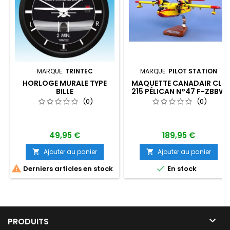
MARQUE:
TRINTEC
MARQUE:
PILOT STATION
HORLOGE MURALE TYPE
MAQUETTE CANADAIR CL-
BILLE
215 PÉLICAN N°47 F-ZBBW
(0)
(0)
49,95 €
189,95 €
Ajouter au panier
Ajouter au panier




Derniers articles en stock
En stock

PRODUITS