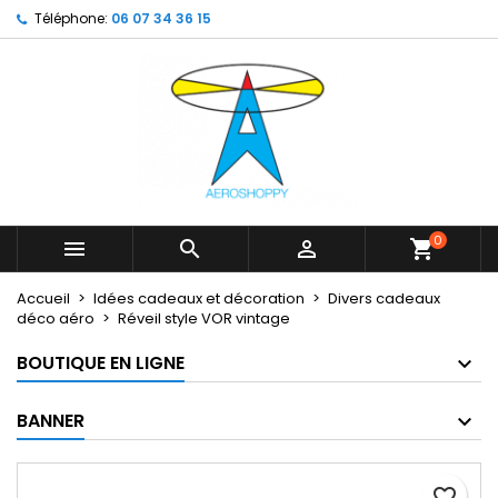
Téléphone:
06 07 34 36 15
×
×
×
My wishlists
Créer une liste d'envies
Connexion
Create new list
add_circle_outline
Vous devez être connecté pour ajouter des produits
Nom de la liste d'envies
à votre liste d'envies.
Annuler
Connexion
Annuler
Créer une liste d'envies
0



shopping_cart
Accueil
Idées cadeaux et décoration
Divers cadeaux
déco aéro
Réveil style VOR vintage
BOUTIQUE EN LIGNE
BANNER
favorite_border