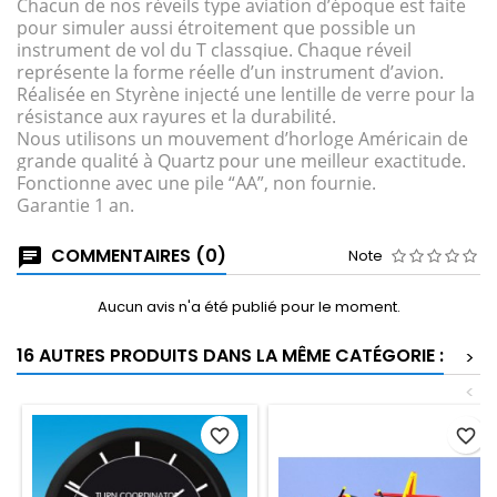
Chacun de nos réveils type aviation d’époque est faite
pour simuler aussi étroitement que possible un
instrument de vol du T classqiue. Chaque réveil
représente la forme réelle d’un instrument d’avion.
Réalisée en Styrène injecté une lentille de verre pour la
résistance aux rayures et la durabilité.
Nous utilisons un mouvement d’horloge Américain de
grande qualité à Quartz pour une meilleur exactitude.
Fonctionne avec une pile “AA”, non fournie.
Garantie 1 an.
COMMENTAIRES (0)
Note
Aucun avis n'a été publié pour le moment.
16 AUTRES PRODUITS DANS LA MÊME CATÉGORIE :
>
<
favorite_border
favorite_border