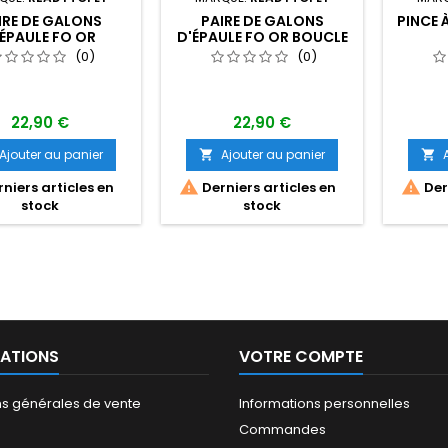
IRE DE GALONS
PAIRE DE GALONS
PINCE 
ÉPAULE FO OR
D'ÉPAULE FO OR BOUCLE
NELSON
(0)
(0)
22,90 €
22,90 €
Ajouter au panier
Ajouter au panier




niers articles en
Derniers articles en
Dern
stock
stock
ATIONS
VOTRE COMPTE
ns générales de vente
Informations personnelles
Commandes