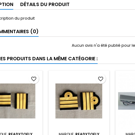
PTION
DÉTAILS DU PRODUIT
cription du produit
MENTAIRES (0)
Aucun avis n'a été publié pour 
RES PRODUITS DANS LA MÊME CATÉGORIE :
favorite_border
favorite_border
QUE:
READYTOFLY
MARQUE:
READYTOFLY
MARQ