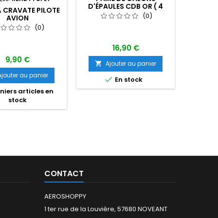
D'ÉPAULES CDB OR ( 4
À CRAVATE PILOTE
CHAUSSU
BARETTES)
(0)
AVION
DERB
(0)
16,90 €
9,90 €
89
Ajouter au panier

Ajouter au panier
A


En stock

iers articles en
Dern
stock
CONTACT
AEROSHOPPY
1 ter rue de la Louvière, 57680 NOVEANT