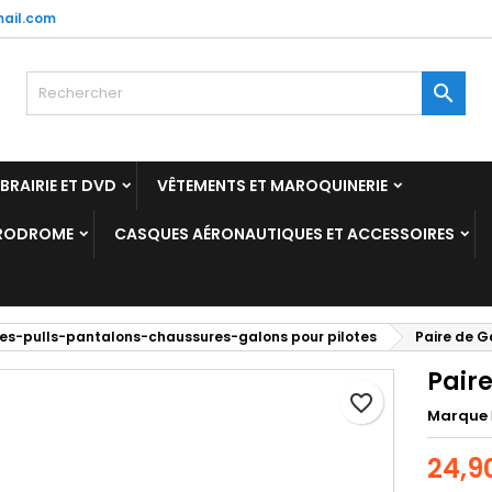
ail.com
y wishlists
réer une liste d'envies
onnexion

Create new list
us devez être connecté pour ajouter des produits à votre liste
m de la liste d'envies
nvies.
IBRAIRIE ET DVD
VÊTEMENTS ET MAROQUINERIE
Annuler
Connexio
ÉRODROME
CASQUES AÉRONAUTIQUES ET ACCESSOIRES
Annuler
Créer une liste d'envie
es-pulls-pantalons-chaussures-galons pour pilotes
Paire de G
Pair
favorite_border
Marque
24,9