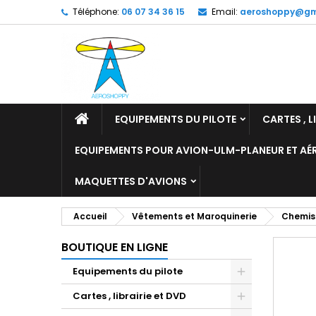
Téléphone:
06 07 34 36 15
Email:
aeroshoppy@gm
M
C
C
add_circle_outline
Vo
No
d'e
EQUIPEMENTS DU PILOTE
CARTES , L
EQUIPEMENTS POUR AVION-ULM-PLANEUR ET A
MAQUETTES D'AVIONS
Accueil
Vêtements et Maroquinerie
Chemis
BOUTIQUE EN LIGNE
Equipements du pilote
Cartes , librairie et DVD