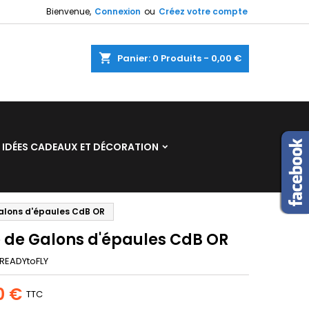
Bienvenue,
Connexion
ou
Créez votre compte
×
×
×
shopping_cart
Panier:
0
Produits - 0,00 €
n
IDÉES CADEAUX ET DÉCORATION
s
alons d'épaules CdB OR
e de Galons d'épaules CdB OR
READYtoFLY
0 €
TTC