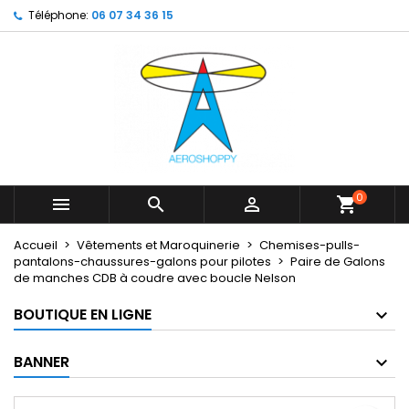
Téléphone:
06 07 34 36 15
×
×
×
My wishlists
Créer une liste d'envies
Connexion
Create new list
add_circle_outline
Vous devez être connecté pour ajouter des produits
Nom de la liste d'envies
à votre liste d'envies.
Annuler
Connexion
Annuler
Créer une liste d'envies
0



shopping_cart
Accueil
Vêtements et Maroquinerie
Chemises-pulls-
pantalons-chaussures-galons pour pilotes
Paire de Galons
de manches CDB à coudre avec boucle Nelson
BOUTIQUE EN LIGNE
BANNER