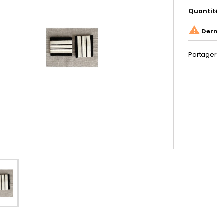
Quantit

Derni
Partager