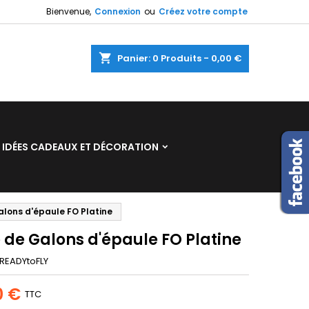
Bienvenue,
Connexion
ou
Créez votre compte
×
×
×
shopping_cart
Panier:
0
Produits - 0,00 €
n
IDÉES CADEAUX ET DÉCORATION
s
alons d'épaule FO Platine
 de Galons d'épaule FO Platine
READYtoFLY
0 €
TTC