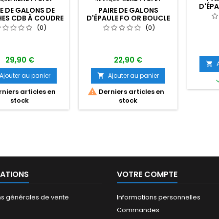
D'ÉPA
E DE GALONS DE
PAIRE DE GALONS
ES CDB À COUDRE
D'ÉPAULE FO OR BOUCLE
 BOUCLE NELSON
NELSON
(0)
(0)
29,90 €
22,90 €

Ajouter au panier
Ajouter au panier


niers articles en
Derniers articles en
stock
stock
ATIONS
VOTRE COMPTE
ns générales de vente
Informations personnelles
Commandes