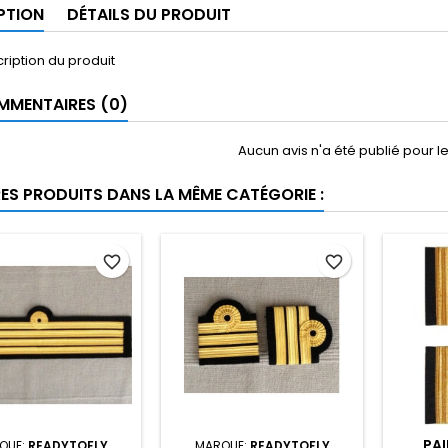
PTION
DÉTAILS DU PRODUIT
cription du produit
MENTAIRES (0)
Aucun avis n'a été publié pour 
RES PRODUITS DANS LA MÊME CATÉGORIE :
favorite_border
favorite_border
PAI
QUE:
READYTOFLY
MARQUE:
READYTOFLY