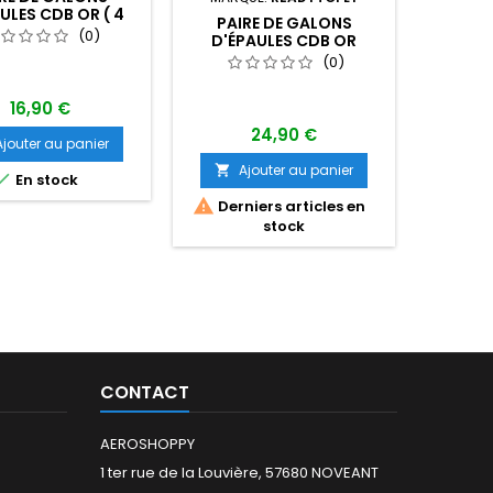
ULES CDB OR ( 4
PAIRE DE GALONS
CHEMIS
BARETTES)
(0)
D'ÉPAULES CDB OR
DE 
BOUCLE NELSON
(0)
16,90 €
24,90 €
Ajouter au panier
Ajouter au panier
A



En stock

Derniers articles en
stock
CONTACT
AEROSHOPPY
1 ter rue de la Louvière, 57680 NOVEANT