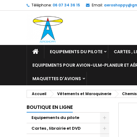
Téléphone:
06 07 34 36 15
Email:
aeroshoppy@gm
M
C
C
add_circle_outline
Vo
No
d'e
EQUIPEMENTS DU PILOTE
CARTES , L
EQUIPEMENTS POUR AVION-ULM-PLANEUR ET A
MAQUETTES D'AVIONS
Accueil
Vêtements et Maroquinerie
Chemis
BOUTIQUE EN LIGNE
Equipements du pilote
Cartes , librairie et DVD