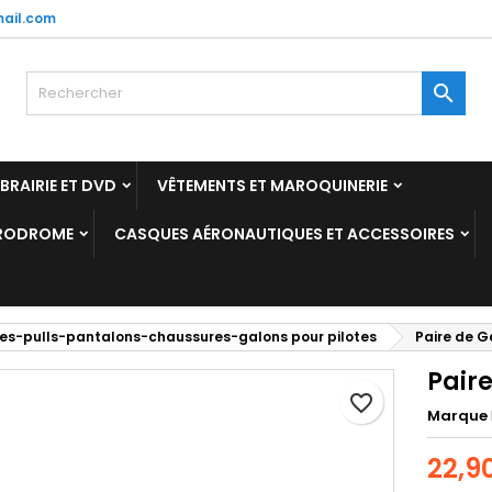
ail.com
y wishlists
réer une liste d'envies
onnexion

Create new list
us devez être connecté pour ajouter des produits à votre liste
m de la liste d'envies
nvies.
IBRAIRIE ET DVD
VÊTEMENTS ET MAROQUINERIE
Annuler
Connexio
ÉRODROME
CASQUES AÉRONAUTIQUES ET ACCESSOIRES
Annuler
Créer une liste d'envie
es-pulls-pantalons-chaussures-galons pour pilotes
Paire de G
Paire
favorite_border
Marque
22,9