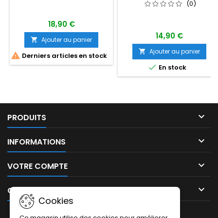
(0)
18,90 €
14,90 €
Ajouter au panier

Ajouter au panier


Derniers articles en stock

En stock

PRODUITS

INFORMATIONS

VOTRE COMPTE

CONTACT
Cookies
LETTRE D'INFORMATIONS
Ce magasin utilise des cookies pour améliorer