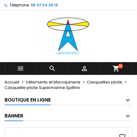
Téléphone:
06 07 34 36 15
×
×
×
My wishlists
Créer une liste d'envies
Connexion
Create new list
add_circle_outline
Vous devez être connecté pour ajouter des produits
Nom de la liste d'envies
à votre liste d'envies.
Annuler
Connexion
Annuler
Créer une liste d'envies
0



shopping_cart
Accueil
Vêtements et Maroquinerie
Casquettes pilote
Casquette pilote Supermarine Spitfire
BOUTIQUE EN LIGNE
BANNER
favorite_border