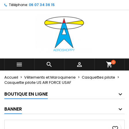
Téléphone:
06 07 34 36 15
×
×
×
My wishlists
Créer une liste d'envies
Connexion
Create new list
add_circle_outline
Vous devez être connecté pour ajouter des produits
Nom de la liste d'envies
à votre liste d'envies.
Annuler
Connexion
Annuler
Créer une liste d'envies
0



shopping_cart
Accueil
Vêtements et Maroquinerie
Casquettes pilote
Casquette pilote US AIR FORCE USAF
BOUTIQUE EN LIGNE
BANNER
favorite_border