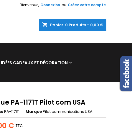
Bienvenue,
Connexion
ou
Créez votre compte
×
×
×
shopping_cart
Panier:
0
Produits - 0,00 €
n
IDÉES CADEAUX ET DÉCORATION
s
ue PA-1171T Pilot com USA
ce
PA-1171T
Marque
Pilot communications USA
00 €
TTC