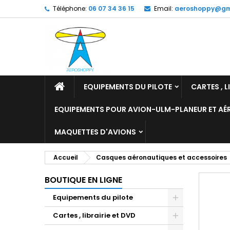
Téléphone:
06 07 34 36 15
Email:
aeroshoppy@gm
M
C
C
add_circle_outline
Vo
No
d'e
EQUIPEMENTS DU PILOTE
CARTES , L
EQUIPEMENTS POUR AVION-ULM-PLANEUR ET A
MAQUETTES D'AVIONS
Accueil
Casques aéronautiques et accessoires
BOUTIQUE EN LIGNE
Equipements du pilote
Cartes , librairie et DVD