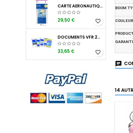
CARTE AERONAUTIQUE OACI SIA FRANCE NORD EST 2026 PLASTIFIÉE AU 1/500 000
BOOM TY
29,50 €
favorite_border
COULEUR
PRODUCT
DOCUMENTS VFR 2026 SIA EDITION 1
GARANTI
33,65 €
favorite_border
COM
14 AUT