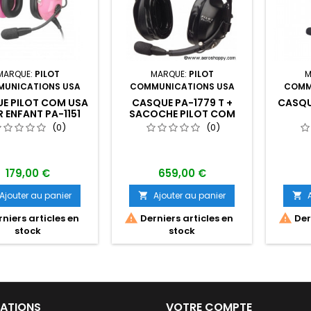
MARQUE:
PILOT
MARQUE:
PILOT
M
UNICATIONS USA
COMMUNICATIONS USA
COMM
E PILOT COM USA
CASQUE PA-1779 T +
CASQUE
 ENFANT PA-1151
SACOCHE PILOT COM
ACG
USA
(0)
(0)
179,00 €
659,00 €
Ajouter au panier
Ajouter au panier




niers articles en
Derniers articles en
Dern
stock
stock
ATIONS
VOTRE COMPTE