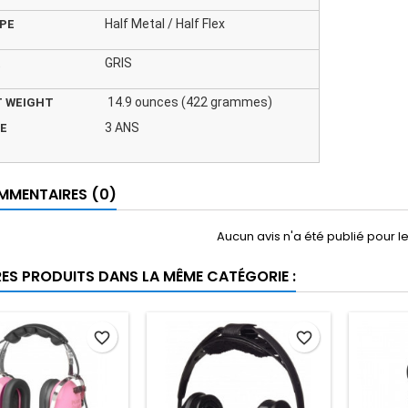
Half Metal / Half Flex
PE
GRIS
14.9 ounces (422 grammes)
 WEIGHT
3 ANS
E
MENTAIRES (0)
Aucun avis n'a été publié pour 
RES PRODUITS DANS LA MÊME CATÉGORIE :
favorite_border
favorite_border