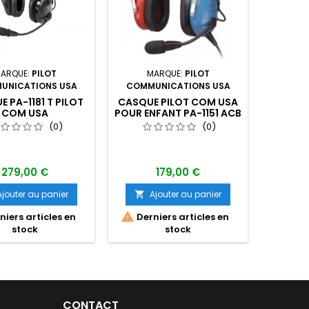
ARQUE:
PILOT
MARQUE:
PILOT
M
UNICATIONS USA
COMMUNICATIONS USA
COMMU
 PA-1181 T PILOT
CASQUE PILOT COM USA
SA
COM USA
POUR ENFANT PA-1151 ACB
"COQU
PILOT
(0)
(0)
279,00 €
179,00 €
Ajouter au panier
Ajouter au panier
A




iers articles en
Derniers articles en
Dern
stock
stock
CONTACT