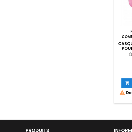
COMM
CASQU
POUR


Der
PRODUITS
INFORM