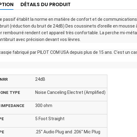
PTION
DÉTAILS DU PRODUIT
 passif établit la norme en matière de confort et de communications 
 bruit (réduction du bruit de 24dB) Des coussinets d’oreille en mousse
r rembourré rendent cet appareil très confortable. La perche mi-métal
antibruit avec précision devant vos lèvres.
casqie fabriqué par PILOT COM USA depuis plus de 15 ans. C'est un ca
24dB
 NRR
Noise Canceling Electret (Amplified)
ONE TYPE
300 ohm
 IMPEDANCE
5 Foot Straight
PE
.25'' Audio Plug and .206'' Mic Plug
PE