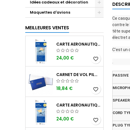
Idées cadeaux et décoration
DESCRI
Maquettes d'avions
Ce casque
contre le
MEILLEURES VENTES
tête supe
électret 
CARTE AERONAUTIQUE OACI SIA FRANCE NORD EST 2026 AU 1/500 000
C'est un 
24,00 €
favorite_border
.
CARNET DE VOL PILOTE EASA "AVIONS/HÉLICOPTÈRES" DGAC
PASSIVE
18,84 €
MICROPH
favorite_border
SPEAKER
CARTE AERONAUTIQUE OACI SIA FRANCE NORD OUEST 2026 AU 1/500 000
CORD TY
24,00 €
favorite_border
PLUG TY