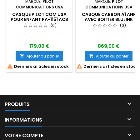
MARQUE:
PILOT
MARQUE:
PILOT
COMMUNICATIONS USA
COMMUNICATIONS USA
CASQUE PILOT COM USA
CASQUE CARBON A1 ANR
POUR ENFANT PA-1151 ACB
AVEC BOITIER BLULINK
(BLUETOOTH) PILOT COM
(0)
(0)
USA
179,00 €
869,00 €
Ajouter au panier
Ajouter au panier




Derniers articles en stock
Derniers articles en stock

PRODUITS

INFORMATIONS

VOTRE COMPTE