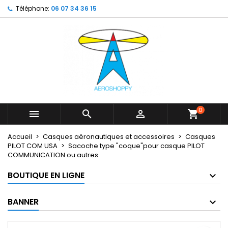
Téléphone:
06 07 34 36 15
×
×
×
My wishlists
Créer une liste d'envies
Connexion
Create new list
add_circle_outline
Vous devez être connecté pour ajouter des produits
Nom de la liste d'envies
à votre liste d'envies.
Annuler
Connexion
Annuler
Créer une liste d'envies
0



shopping_cart
Accueil
Casques aéronautiques et accessoires
Casques
PILOT COM USA
Sacoche type "coque"pour casque PILOT
COMMUNICATION ou autres
BOUTIQUE EN LIGNE
BANNER