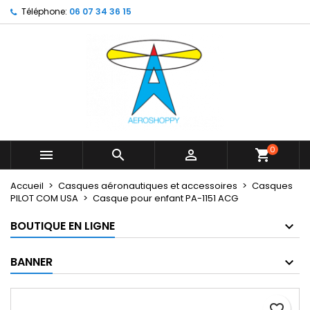
Téléphone:
06 07 34 36 15
×
×
×
My wishlists
Créer une liste d'envies
Connexion
Create new list
add_circle_outline
Vous devez être connecté pour ajouter des produits
Nom de la liste d'envies
à votre liste d'envies.
Annuler
Connexion
Annuler
Créer une liste d'envies
0



shopping_cart
Accueil
Casques aéronautiques et accessoires
Casques
PILOT COM USA
Casque pour enfant PA-1151 ACG
BOUTIQUE EN LIGNE
BANNER
favorite_border