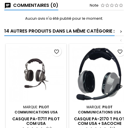
COMMENTAIRES (0)
Note
Aucun avis n'a été publié pour le moment.
14 AUTRES PRODUITS DANS LA MÊME CATÉGORIE :
>
<
favorite_border
favorite_border
MARQUE:
PILOT
MARQUE:
PILOT
COMMUNICATIONS USA
COMMUNICATIONS USA
CASQUE PA-1171T PILOT
CASQUE PA-2170 T PILOT
COM USA
COM USA + SACOCHE