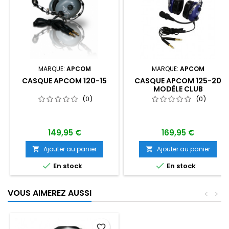
MARQUE:
APCOM
MARQUE:
APCOM
CASQUE APCOM 120-15
CASQUE APCOM 125-20
MODÈLE CLUB
(0)
(0)
149,95 €
169,95 €
Ajouter au panier
Ajouter au panier




En stock
En stock
VOUS AIMEREZ AUSSI
<
>
favorite_border