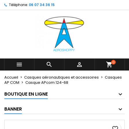
Téléphone:
06 07 34 36 15
×
×
×
My wishlists
Créer une liste d'envies
Connexion
Create new list
add_circle_outline
Vous devez être connecté pour ajouter des produits
Nom de la liste d'envies
à votre liste d'envies.
Annuler
Connexion
Annuler
Créer une liste d'envies
0



shopping_cart
Accueil
Casques aéronautiques et accessoires
Casques
AP COM
Casque APcom 124-68
BOUTIQUE EN LIGNE
BANNER
favorite_border