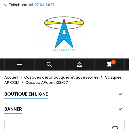
Téléphone:
06 07 34 36 15
×
×
×
My wishlists
Créer une liste d'envies
Connexion
Create new list
add_circle_outline
Vous devez être connecté pour ajouter des produits
Nom de la liste d'envies
à votre liste d'envies.
Annuler
Connexion
Annuler
Créer une liste d'envies
0



shopping_cart
Accueil
Casques aéronautiques et accessoires
Casques
AP COM
Casque APcom 123-57
BOUTIQUE EN LIGNE
BANNER
favorite_border