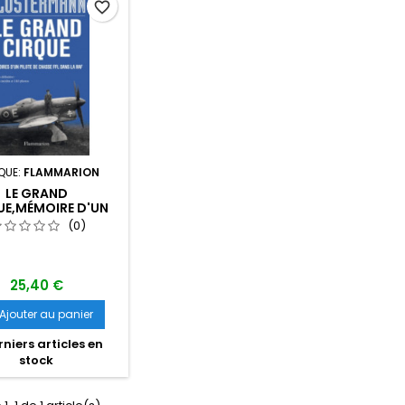
favorite_border
QUE:
FLAMMARION
LE GRAND
UE,MÉMOIRE D'UN
E DE CHASSE DANS
(0)
 RAF DE PIERRE
LOSTERMANN
25,40 €
Ajouter au panier
niers articles en
stock