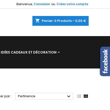
Bienvenue,
Connexion
ou
Créez votre compte
×
×
×
×
shopping_cart
Panier:
0
Produits - 0,00 €
)
n
IDÉES CADEAUX ET DÉCORATION
s



ier par :
Pertinence