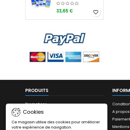
33,65 €
favorite_border
PRODUITS
INFORM
Promotions
Conditio
Cookies
Nouveaux produits
A propos
Meilleures ventes
Paiement
Ce magasin utilise des cookies pour améliorer
Mentions
votre expérience de navigation.