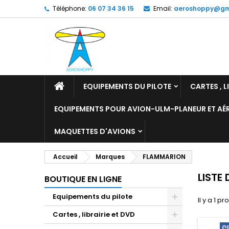
Téléphone:
06 07 34 36 15
Email:
aeroshoppy@gm
M
(
C
C
add_circle_outline
((
Vo
No
d'e
EQUIPEMENTS DU PILOTE
CARTES , L
EQUIPEMENTS POUR AVION-ULM-PLANEUR ET A
MAQUETTES D'AVIONS
Accueil
Marques
FLAMMARION
LISTE
BOUTIQUE EN LIGNE
Equipements du pilote
Il y a 1 pr
Cartes , librairie et DVD