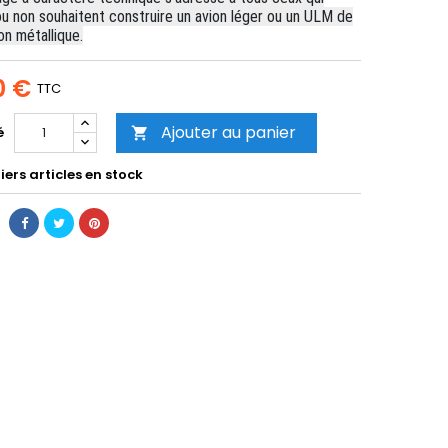
ou non souhaitent construire un avion léger ou un ULM de
n métallique.
0 €
TTC
Ajouter au panier
é

ers articles en stock