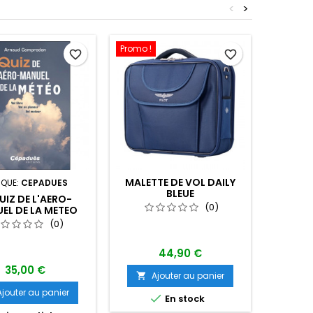
<
>
Promo !
favorite_border
favorite_border
MALETTE DE VOL DAILY
MAQUET
QUE:
CEPADUES
BLEUE
EPV 5
UIZ DE L'AERO-
(0)
EL DE LA METEO
OL LIBRE-VOL EN
(0)
UR-VOL MOTEUR
44,90 €
35,00 €
Ajouter au panier
A


Ajouter au panier


En stock
Dern