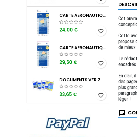
DESCRI
CARTE AERONAUTIQUE OACI SIA FRANCE NORD OUEST 2026 AU 1/500 000
Cet ouvra
conceptio
24,00 €
favorite_border
Cette ave
propose c
de mieux 
CARTE AERONAUTIQUE OACI SIA FRANCE NORD EST 2026 PLASTIFIÉE AU 1/500 000
Le rédact
29,50 €
favorite_border
encadrés c
En clair,
DOCUMENTS VFR 2026 SIA EDITION 1
des pages
plus gran
paragraph
33,65 €
favorite_border
léger !
COM