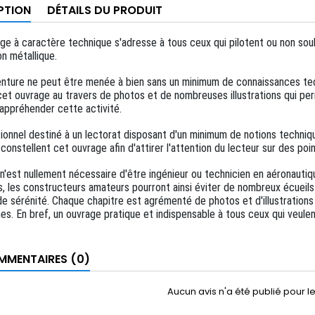
PTION
DÉTAILS DU PRODUIT
ge à caractère technique s'adresse à tous ceux qui pilotent ou non sou
n métallique.
nture ne peut être menée à bien sans un minimum de connaissances tech
et ouvrage au travers de photos et de nombreuses illustrations qui per
appréhender cette activité.
ionnel destiné à un lectorat disposant d'un minimum de notions techniq
onstellent cet ouvrage afin d'attirer l'attention du lecteur sur des poin
 il n'est nullement nécessaire d'être ingénieur ou technicien en aéronauti
, les constructeurs amateurs pourront ainsi éviter de nombreux écueils 
de sérénité. Chaque chapitre est agrémenté de photos et d'illustrations
es. En bref, un ouvrage pratique et indispensable à tous ceux qui veulen
MENTAIRES (0)
Aucun avis n'a été publié pour 