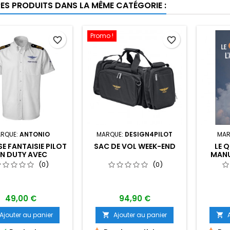
RES PRODUITS DANS LA MÊME CATÉGORIE :
Promo !
favorite_border
favorite_border
RQUE:
ANTONIO
MARQUE:
DESIGN4PILOT
MAR
E FANTAISIE PILOT
SAC DE VOL WEEK-END
LE Q
N DUTY AVEC
MANU
ÉPAULETTES
POUR V
(0)
(0)
PLANE
49,00 €
94,90 €
Ajouter au panier
Ajouter au panier

