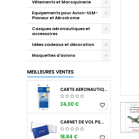
Vêtements et Maroquinerie
Equipements pour Avion-ULM-
Planeur et Aérodrome
Casques aéronautiques et
accessoires
Idées cadeaux et décoration
Maquettes d'avions
MEILLEURES VENTES
CARTE AERONAUTIQUE OACI SIA FRANCE NORD EST 2026 AU 1/500 000
24,00 €
favorite_border
CARNET DE VOL PILOTE EASA "AVIONS/HÉLICOPTÈRES" DGAC
18,84 €
favorite_border