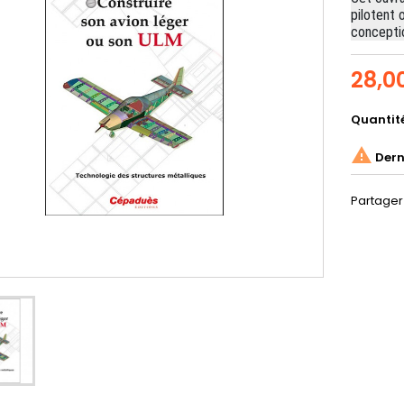
pilotent 
conceptio
28,0
Quantit

Derni
Partager