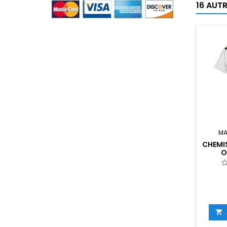
16 AUT
MA
CHEMIS
O
