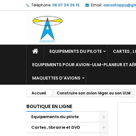
Téléphone:
06 07 34 36 15
Email:
aeroshoppy@gm
M
C
C
add_circle_outline
Vo
No
d'e
EQUIPEMENTS DU PILOTE
CARTES , L
EQUIPEMENTS POUR AVION-ULM-PLANEUR ET A
MAQUETTES D'AVIONS
Accueil
Construire son avion léger ou son ULM
BOUTIQUE EN LIGNE
Equipements du pilote
Cartes , librairie et DVD