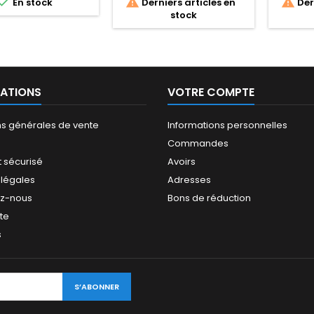



En stock
Derniers articles en
Dern
stock
ATIONS
VOTRE COMPTE
ns générales de vente
Informations personnelles
Commandes
 sécurisé
Avoirs
 légales
Adresses
ez-nous
Bons de réduction
ite
s