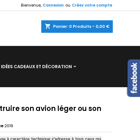
Bienvenue,
Connexion
ou
Créez votre compte
×
×
×
shopping_cart
Panier:
0
Produits - 0,00 €
n
IDÉES CADEAUX ET DÉCORATION
s
ruire son avion léger ou son
ce
2019
ge à caractère technique s'adresse à tous ceux qui